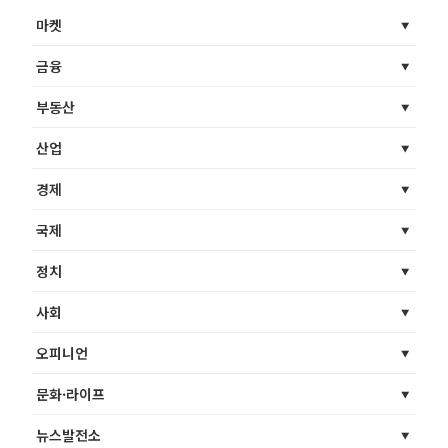
마켓
금융
부동산
산업
경제
국제
정치
사회
오피니언
문화·라이프
뉴스발전소