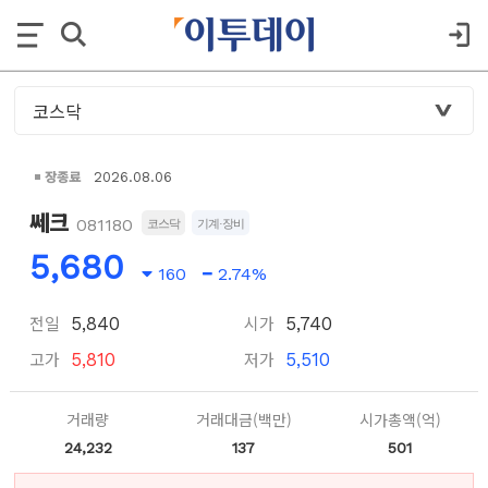
장종료
2026.08.06
쎄크
081180
코스닥
기계·장비
5,680
160
2.74%
전일
시가
5,840
5,740
고가
저가
5,810
5,510
거래량
거래대금(백만)
시가총액(억)
24,232
137
501