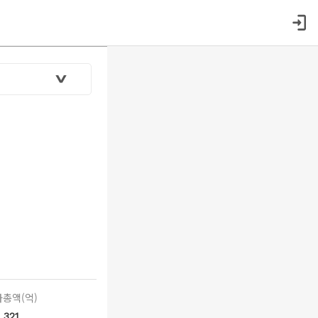
총액(억)
321