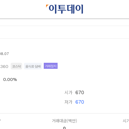
08.07
6360
거래정지
코스닥
음식료·담배
0.00%
시가
670
저가
670
량
거래대금(백만)
시가
0