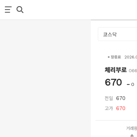
장종료
2026.
체리부로
06
670
0
전일
670
고가
670
거래
0