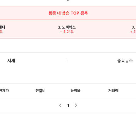
동종 내 상승 TOP 종목
스앤디
2. 노바렉스
3
7%
+ 5.24%
+ 
시세
종목뉴스
현재가
전일비
등락율
거래량
1