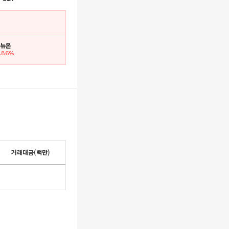
. 뉴온
3.86%
거래대금(백만)