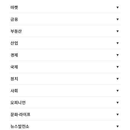
마켓
금융
부동산
산업
경제
국제
정치
사회
오피니언
문화·라이프
뉴스발전소