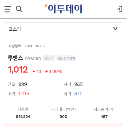
장종료
2026.08.06
루멘스
038060
코스닥
일반전기전자
1,012
13
1.30%
전일
시가
999
985
고가
저가
1,015
870
거래량
거래대금(백만)
시가총액(억)
951,524
900
487