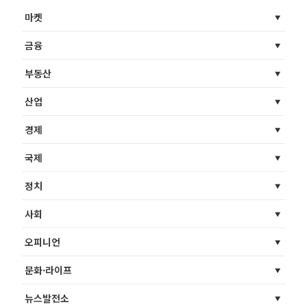
마켓
금융
부동산
산업
경제
국제
정치
사회
오피니언
문화·라이프
뉴스발전소