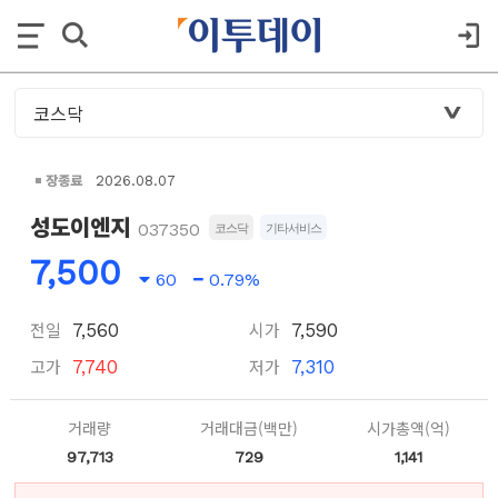
장종료
2026.08.07
성도이엔지
037350
코스닥
기타서비스
7,500
60
0.79%
전일
시가
7,560
7,590
고가
저가
7,740
7,310
거래량
거래대금(백만)
시가총액(억)
97,713
729
1,141