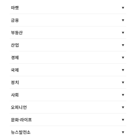
마켓
금융
부동산
산업
경제
국제
정치
사회
오피니언
문화·라이프
뉴스발전소