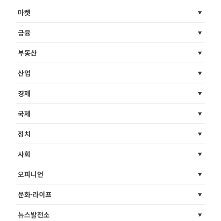
마켓
금융
부동산
산업
경제
국제
정치
사회
오피니언
문화·라이프
뉴스발전소