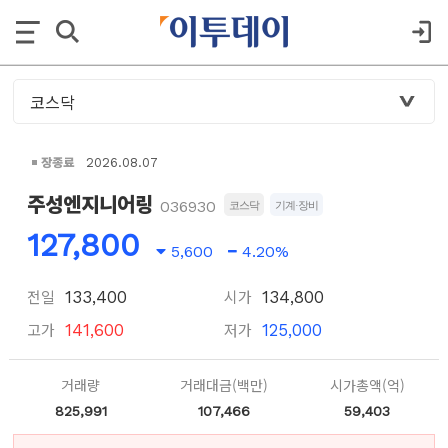
장종료
2026.08.07
주성엔지니어링
036930
코스닥
기계·장비
127,800
5,600
4.20%
전일
시가
133,400
134,800
고가
저가
141,600
125,000
거래량
거래대금(백만)
시가총액(억)
825,991
107,466
59,403