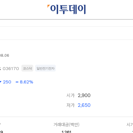
08.06
스
036170
코스닥
일반전기전자
250
8.62%
시가
2,900
저가
2,650
량
거래대금(백만)
시가
29
1,261