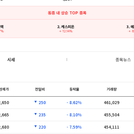
동종 내 상승 TOP 종목
스텍
2. 케스피온
3.
47%
+ 12.14%
+ 
시세
종목뉴스
현재가
전일비
등락율
거래량
2,650
250
- 8.62%
461,029
2,665
235
- 8.10%
455,504
2,680
220
- 7.59%
454,111