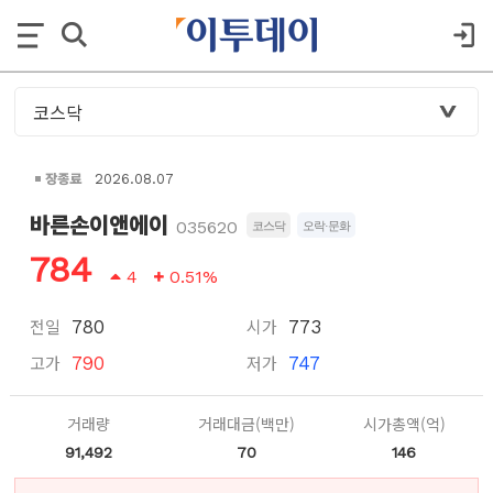
장종료
2026.08.07
바른손이앤에이
035620
코스닥
오락·문화
784
4
0.51%
전일
시가
780
773
고가
저가
790
747
거래량
거래대금(백만)
시가총액(억)
91,492
70
146