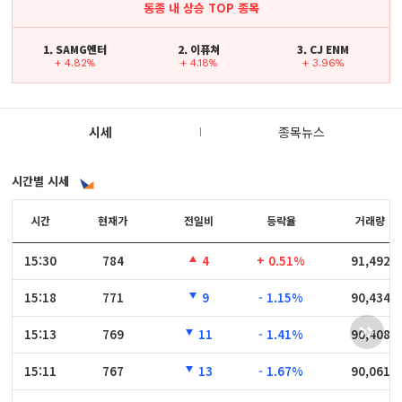
동종 내 상승 TOP 종목
1. SAMG엔터
2. 이퓨쳐
3. CJ ENM
+ 4.82%
+ 4.18%
+ 3.96%
시세
종목뉴스
시간별 시세
시간
시간
현재가
전일비
등락율
거래량
15:30
15:30
784
4
+ 0.51%
91,492
15:18
15:18
771
9
- 1.15%
90,434
15:13
15:13
769
11
- 1.41%
90,408
15:11
15:11
767
13
- 1.67%
90,061