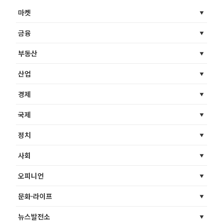
마켓
금융
부동산
산업
경제
국제
정치
사회
오피니언
문화·라이프
뉴스발전소