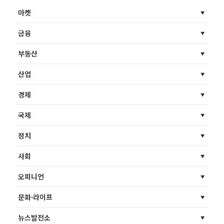
마켓
금융
부동산
산업
경제
국제
정치
사회
오피니언
문화·라이프
뉴스발전소