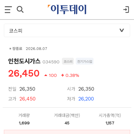
장종료
2026.08.07
인천도시가스
034590
코스피
전기가스업
26,450
100
0.38%
전일
시가
26,350
26,350
고가
저가
26,450
26,200
거래량
거래대금(백만)
시가총액(억)
1,699
45
1,157