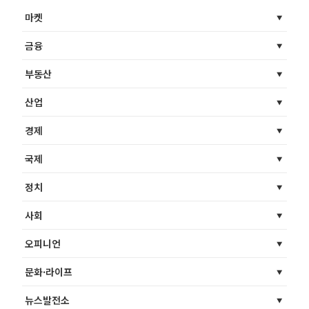
마켓
금융
부동산
산업
경제
국제
정치
사회
오피니언
문화·라이프
뉴스발전소