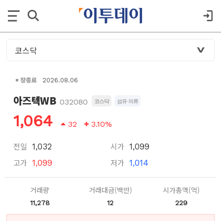
장종료
2026.08.06
아즈텍WB
032080
코스닥
섬유·의류
1,064
32
3.10%
전일
시가
1,032
1,099
고가
저가
1,099
1,014
거래량
거래대금(백만)
시가총액(억)
11,278
12
229