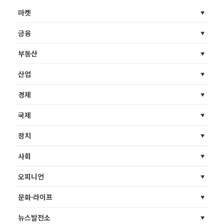
마켓
금융
부동산
산업
경제
국제
정치
사회
오피니언
문화·라이프
뉴스발전소