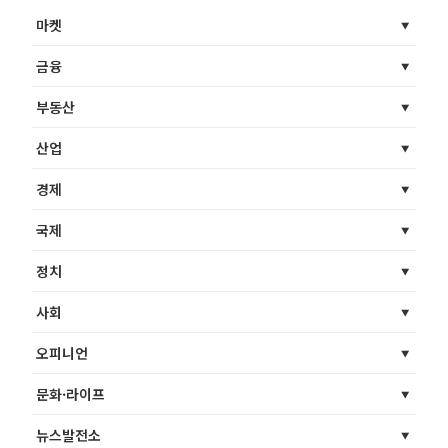
마켓
금융
부동산
산업
경제
국제
정치
사회
오피니언
문화·라이프
뉴스발전소