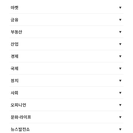
마켓
금융
부동산
산업
경제
국제
정치
사회
오피니언
문화·라이프
뉴스발전소