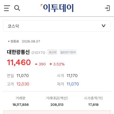
장종료
2026.08.07
대한광통신
010170
코스닥
일반전기전자
11,460
390
3.52%
전일
시가
11,070
11,170
고가
저가
12,030
11,070
거래량
거래대금(백만)
시가총액(억)
18,117,856
208,513
17,819