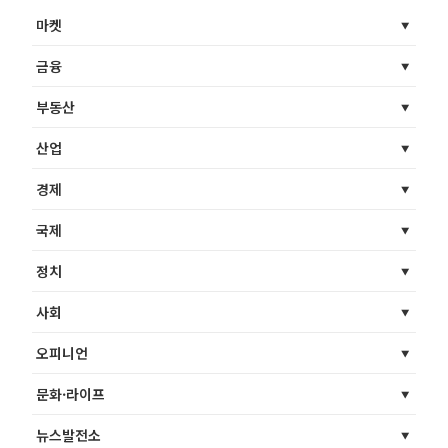
마켓
금융
부동산
산업
경제
국제
정치
사회
오피니언
문화·라이프
뉴스발전소