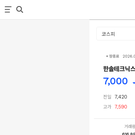
장종료
2026.
한솔테크닉
7,000
전일
7,420
고가
7,590
거래
616,8