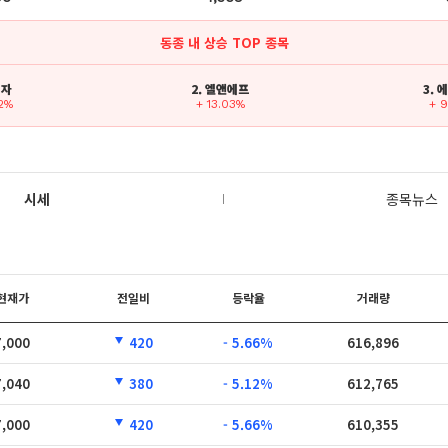
동종 내 상승 TOP 종목
전자
2. 엘앤에프
3.
02%
+ 13.03%
+ 
시세
종목뉴스
현재가
전일비
등락율
거래량
7,000
420
- 5.66%
616,896
7,040
380
- 5.12%
612,765
7,000
420
- 5.66%
610,355