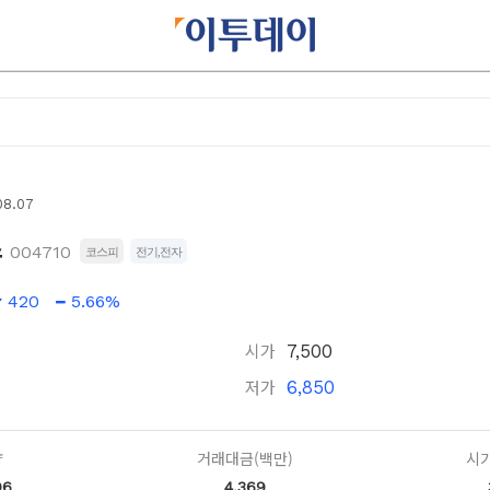
08.07
스
004710
코스피
전기,전자
420
5.66%
시가
7,500
저가
6,850
량
거래대금(백만)
시가
96
4,369