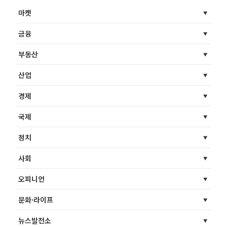
마켓
금융
부동산
산업
경제
국제
정치
사회
오피니언
문화·라이프
뉴스발전소