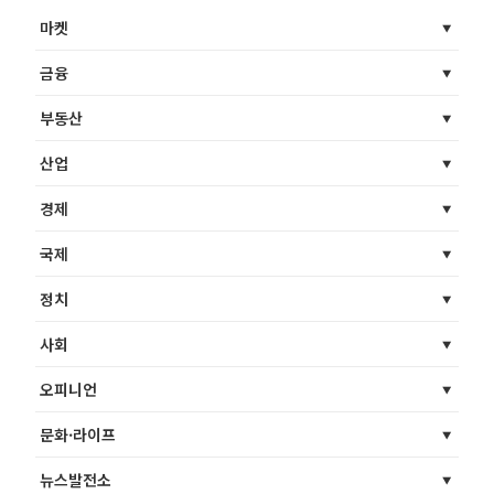
마켓
금융
부동산
산업
경제
국제
정치
사회
오피니언
문화·라이프
뉴스발전소