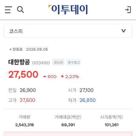
장종료
2026.08.06
대한항공
003490
코스피
운수창고
27,500
600
2.23%
전일
시가
26,900
27,100
고가
저가
27,600
26,850
거래량
거래대금(백만)
시가총액(억)
2,543,318
69,391
101,261