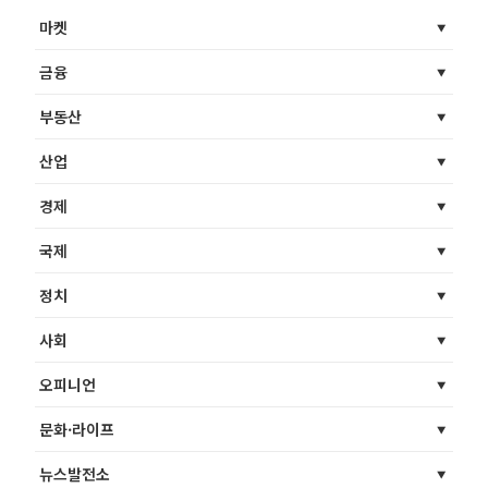
마켓
금융
부동산
산업
경제
국제
정치
사회
오피니언
문화·라이프
뉴스발전소