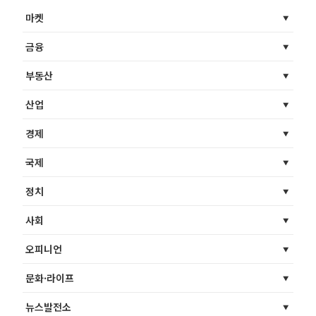
마켓
금융
부동산
산업
경제
국제
정치
사회
오피니언
문화·라이프
뉴스발전소