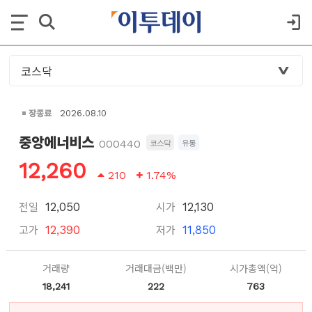
장종료
2026.08.10
중앙에너비스
000440
코스닥
유통
12,260
210
1.74%
전일
시가
12,050
12,130
고가
저가
12,390
11,850
거래량
거래대금(백만)
시가총액(억)
18,241
222
763