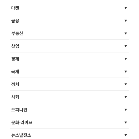
마켓
금융
부동산
산업
경제
국제
정치
사회
오피니언
문화·라이프
뉴스발전소