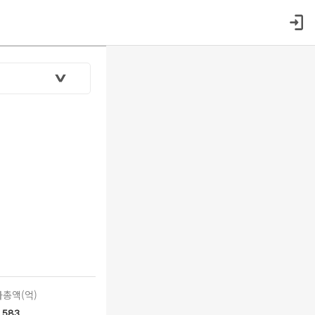
총액(억)
583