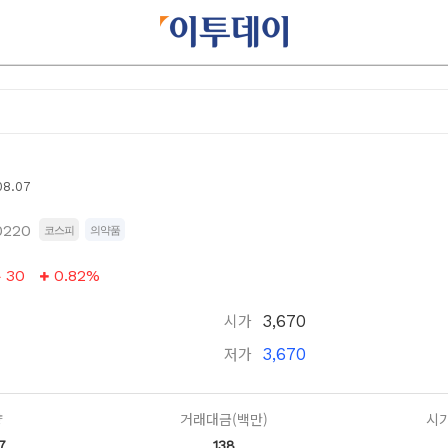
08.07
0220
코스피
의약품
30
0.82%
시가
3,670
저가
3,670
량
거래대금(백만)
시가
7
138