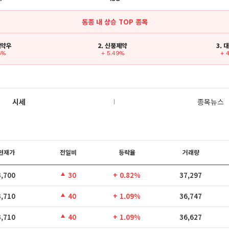
동종 내 상승 TOP 종목
제약우
2. 신풍제약
3.
6%
+ 5.49%
+ 
시세
종목뉴스
현재가
전일비
등락율
거래량
3,700
30
+ 0.82%
37,297
3,710
40
+ 1.09%
36,747
3,710
40
+ 1.09%
36,627