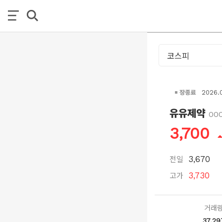
장종료
2026.
유유제약
00
3,700
전일
3,670
고가
3,730
거래
37,29