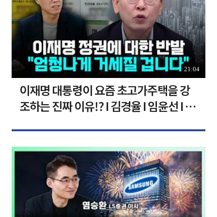
21:04
이재명 대통령이 요즘 초고가주택을 강
조하는 진짜 이유!? I 김경율 I 임윤선 I 정
치대학