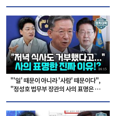
장합니다 [찐코노미]
16:15
"'일' 때문이 아니라 '사람' 때문이다",
"정성호 법무부 장관의 사의 표명은 이재
명 정부의 가장 큰 위기" I 설주완 I 임윤
선 I 정치대학