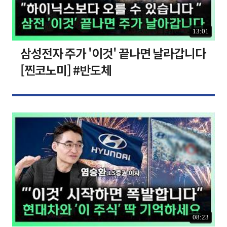
13:01
삼성전자 주가 '이것' 끝나면 날라갑니다
[찐코노미] #반도체
08:23