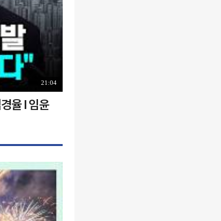
21:04
경율 I 임윤