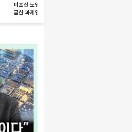
미프진 도입 논란, 시기상조인가 시
급한 과제인가 [T같은F]
삼성SDI 하
[찐코노미]