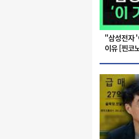
"삼성전자 
이유 [찐코