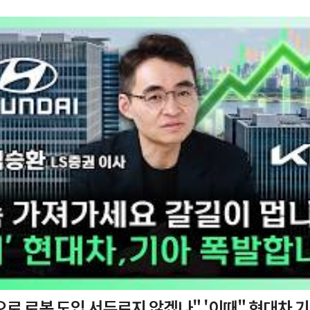
 도입 서두르지 않겠나" '이때" 현대차 기아 주가 폭