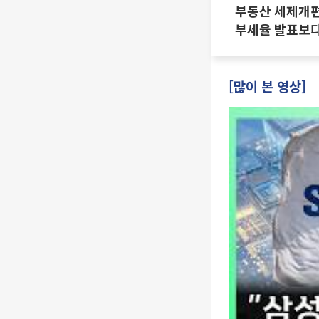
부동산 세제개편 
부세율 발표보다
·양도세 전망 I 
진미윤
[많이 본 영상]