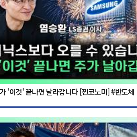
가 '이것' 끝나면 날라갑니다 [찐코노미] #반도체