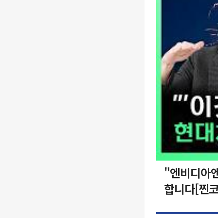
"엔비디아엔
합니다[찐코