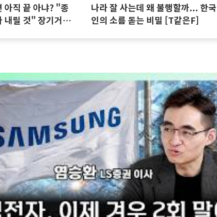
아직 끝 아냐? "종
나라 잘 사는데 왜 불행할까... 한국
 내릴 것" 장기거주
인의 소름 돋는 비밀 [T같은F]
집땅지성 I 김인만,