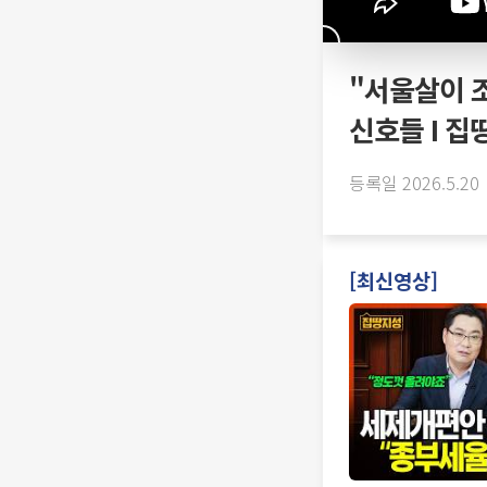
"서울살이 조
신호들 I 집
등록일 2026.5.20
[최신영상]