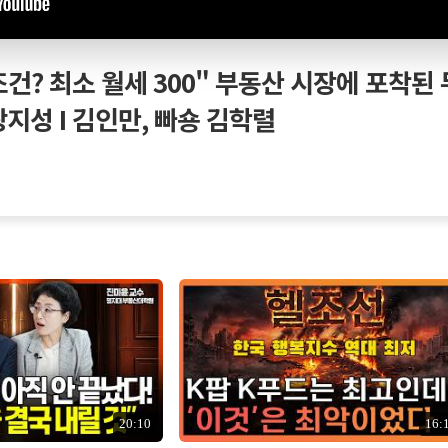
건? 최소 월세 300" 부동산 시장에 포착된
땅지성 I 김인만, 빠숑 김학렬
20:10
16: