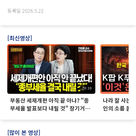
등록일 2026.5.22
[최신영상]
20:10
부동산 세제개편 아직 끝 아냐? "종
나라 잘 사는데
부세율 발표보다 내릴 것" 장기거주
인의 소름 돋는
·양도세 전망 I 집땅지성 I 김인만,
진미윤
[많이 본 영상]