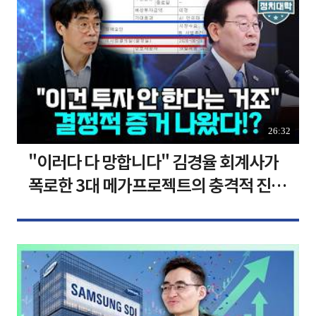
26:32
"이러다 다 망합니다" 김경율 회계사가
폭로한 3대 메가프로젝트의 충격적 진실
I 김경율 I 임윤선 I 정치대학