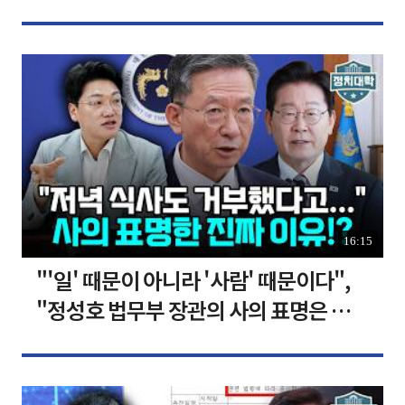
장합니다 [찐코노미]
16:15
"'일' 때문이 아니라 '사람' 때문이다",
"정성호 법무부 장관의 사의 표명은 이재
명 정부의 가장 큰 위기" I 설주완 I 임윤
선 I 정치대학