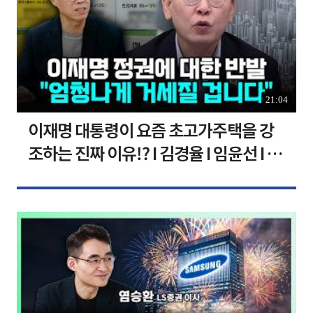
21:04
이재명 대통령이 요즘 초고가주택을 강
조하는 진짜 이유!? I 김경율 I 임윤선 I 정
치대학