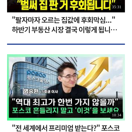
35:31
"팔자마자 오르는 집값에 후회막심..."
하반기 부동산 시장 결국 이렇게 됩니다 I
집땅지성 I 김인만, 심형석 교수
10:34
"전 세계에서 프리미엄 받는다?" 포스코