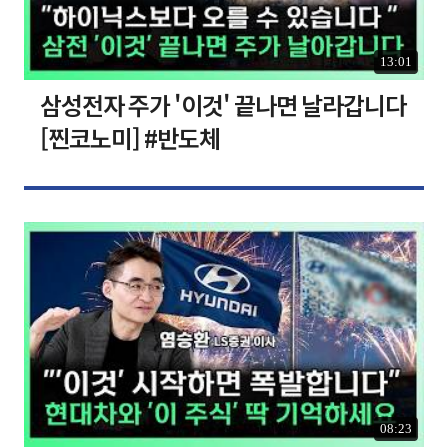
13:01
삼성전자 주가 '이것' 끝나면 날라갑니다
[찐코노미] #반도체
08:23