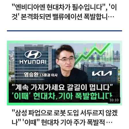
"엔비디아엔 현대차가 필수입니다", '이
것' 본격화되면 밸류에이션 폭발합니다
[찐코노미]
10:10
"삼성 파업으로 로봇 도입 서두르지 않겠
나" '이때" 현대차 기아 주가 폭발적 성