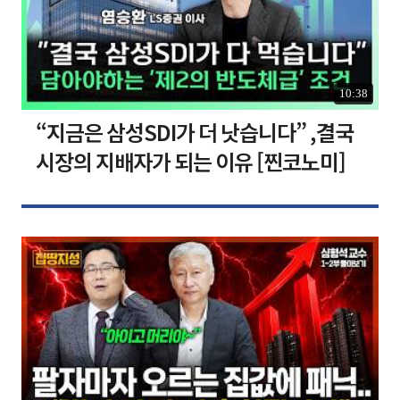
10:38
“지금은 삼성SDI가 더 낫습니다” ,결국
시장의 지배자가 되는 이유 [찐코노미]