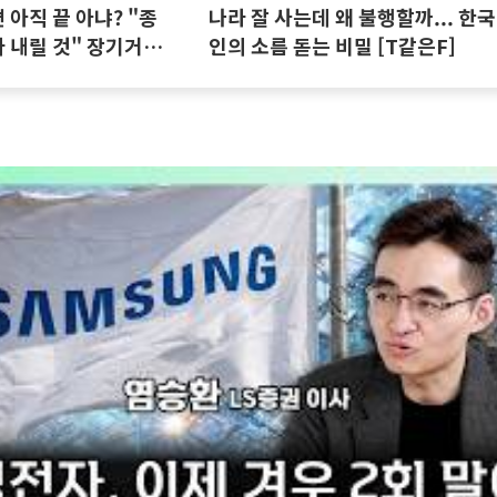
아직 끝 아냐? "종
나라 잘 사는데 왜 불행할까... 한국
 내릴 것" 장기거주
인의 소름 돋는 비밀 [T같은F]
집땅지성 I 김인만,