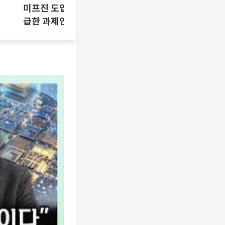
미프진 도입 논란, 시기상조인가 시
급한 과제인가 [T같은F]
삼성SDI 하
[찐코노미]