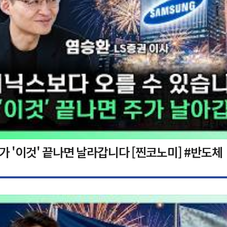
가 '이것' 끝나면 날라갑니다 [찐코노미] #반도체