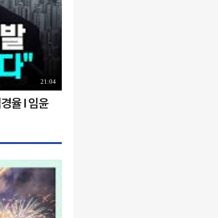
21:04
경율 I 임윤