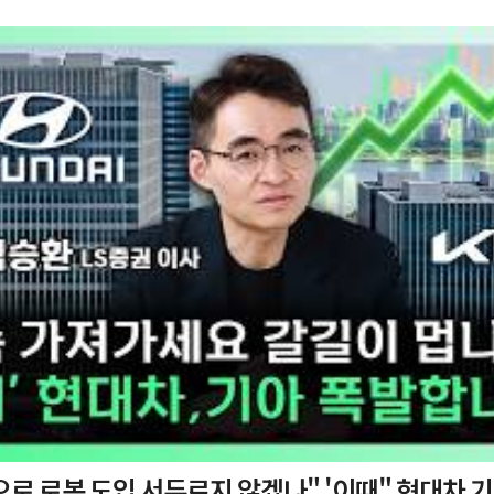
 도입 서두르지 않겠나" '이때" 현대차 기아 주가 폭