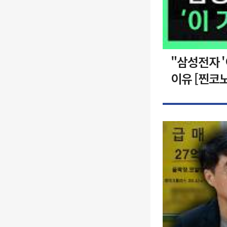
"삼성전자 
이유 [찐코