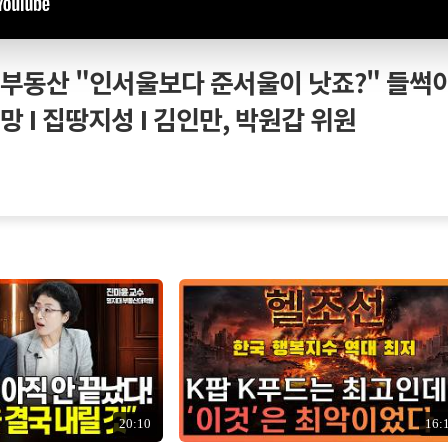
 부동산 "인서울보다 준서울이 낫죠?" 들썩
망 I 집땅지성 I 김인만, 박원갑 위원
20:10
16: