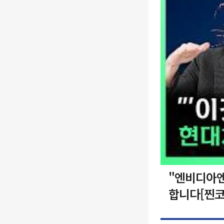
"엔비디아엔
합니다[찐코