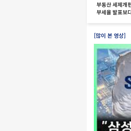
부동산 세제개편 
부세율 발표보다
·양도세 전망 I 
진미윤
[많이 본 영상]