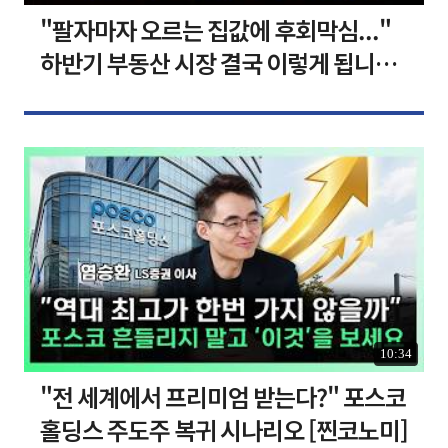
"팔자마자 오르는 집값에 후회막심..."
하반기 부동산 시장 결국 이렇게 됩니다 I
집땅지성 I 김인만, 심형석 교수
10:34
"전 세계에서 프리미엄 받는다?" 포스코
홀딩스 주도주 복귀 시나리오 [찐코노미]