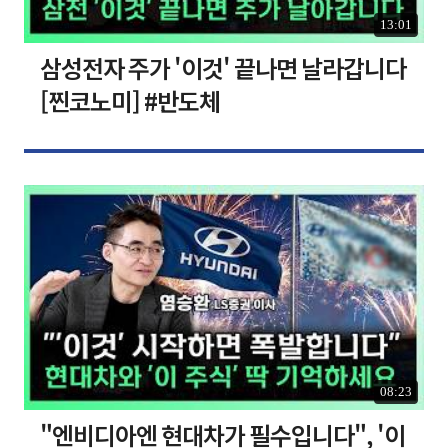
13:01
삼성전자 주가 '이것' 끝나면 날라갑니다
[찐코노미] #반도체
08:23
"엔비디아엔 현대차가 필수입니다", '이