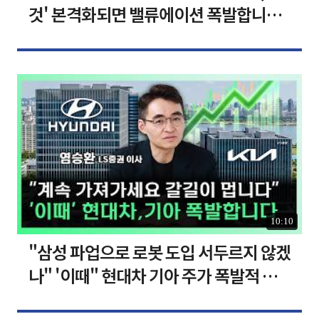
것' 본격화되면 밸류에이션 폭발합니다
[찐코노미]
10:10
"삼성 파업으로 로봇 도입 서두르지 않겠
나" '이때" 현대차 기아 주가 폭발적 성
장합니다 [찐코노미]