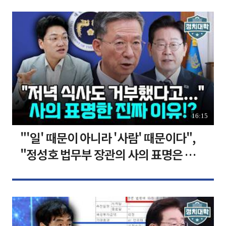
16:15
"'일' 때문이 아니라 '사람' 때문이다",
"정성호 법무부 장관의 사의 표명은 이재
명 정부의 가장 큰 위기" I 설주완 I 임윤
선 I 정치대학