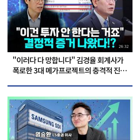
26:32
"이러다 다 망합니다" 김경율 회계사가
폭로한 3대 메가프로젝트의 충격적 진실
I 김경율 I 임윤선 I 정치대학