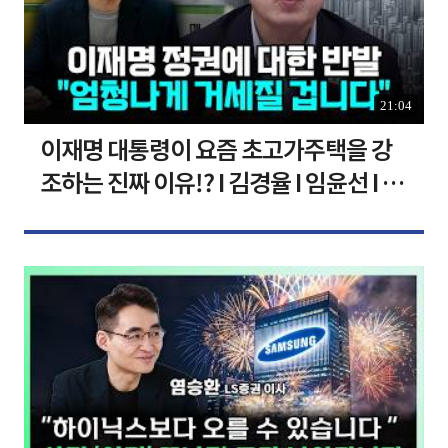
21:04
이재명 대통령이 요즘 초고가주택을 강
조하는 진짜 이유!? I 김경율 I 임윤선 I 정
치대학