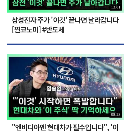
13:01
삼성전자 주가 '이것' 끝나면 날라갑니다
[찐코노미] #반도체
08:23
"엔비디아엔 현대차가 필수입니다", '이