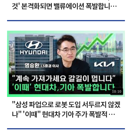
것' 본격화되면 밸류에이션 폭발합니다
[찐코노미]
10:10
"삼성 파업으로 로봇 도입 서두르지 않겠
나" '이때" 현대차 기아 주가 폭발적 성
장합니다 [찐코노미]