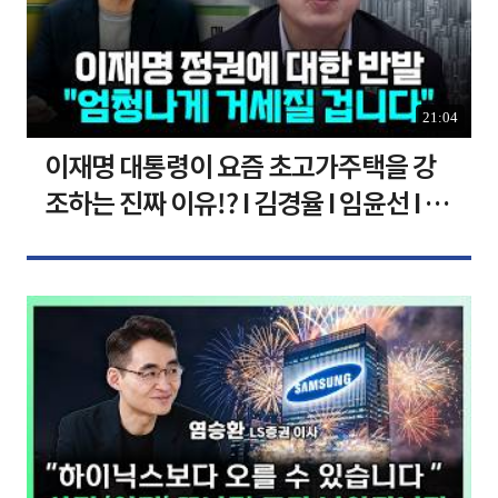
21:04
이재명 대통령이 요즘 초고가주택을 강
조하는 진짜 이유!? I 김경율 I 임윤선 I 정
치대학