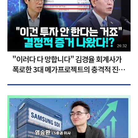
26:32
"이러다 다 망합니다" 김경율 회계사가
폭로한 3대 메가프로젝트의 충격적 진실
I 김경율 I 임윤선 I 정치대학