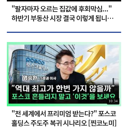
"팔자마자 오르는 집값에 후회막심..."
하반기 부동산 시장 결국 이렇게 됩니다 I
집땅지성 I 김인만, 심형석 교수
10:34
"전 세계에서 프리미엄 받는다?" 포스코
홀딩스 주도주 복귀 시나리오 [찐코노미]