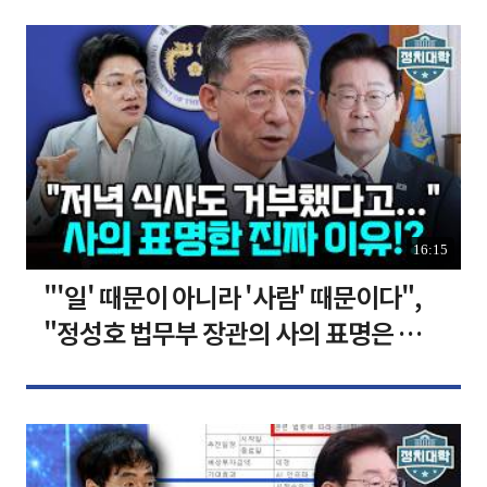
16:15
"'일' 때문이 아니라 '사람' 때문이다",
"정성호 법무부 장관의 사의 표명은 이재
명 정부의 가장 큰 위기" I 설주완 I 임윤
선 I 정치대학