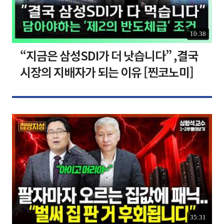
10:38
“지금은 삼성SDI가 더 낫습니다” ,결국
시장의 지배자가 되는 이유 [찐코노미]
35:31