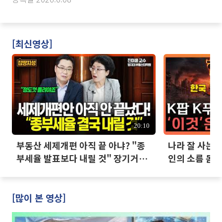
[최신영상]
20:10
부동산 세제개편 아직 끝 아냐? "종
나라 잘 사는데
부세율 발표보다 내릴 것" 장기거주
인의 소름 돋는
·양도세 전망 I 집땅지성 I 김인만,
진미윤
[많이 본 영상]