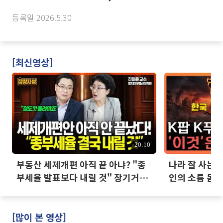
등록일 2026.5.30
[최신영상]
20:10
부동산 세제개편 아직 끝 아냐? "종
나라 잘 사는데
부세율 발표보다 내릴 것" 장기거주
인의 소름 돋는
·양도세 전망 I 집땅지성 I 김인만,
진미윤
[많이 본 영상]