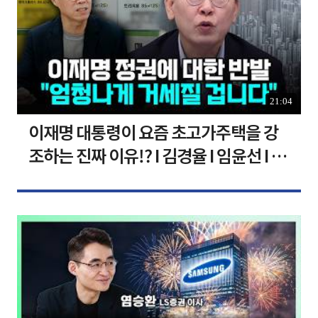
21:04
이재명 대통령이 요즘 초고가주택을 강
조하는 진짜 이유!? I 김경율 I 임윤선 I 정
치대학