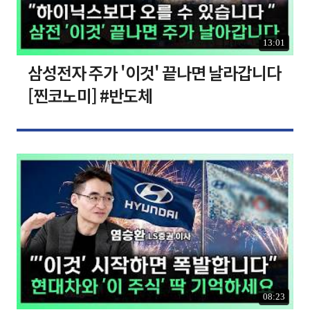
13:01
삼성전자 주가 '이것' 끝나면 날라갑니다
[찐코노미] #반도체
08:23