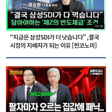
10:38
“지금은 삼성SDI가 더 낫습니다” ,결국
시장의 지배자가 되는 이유 [찐코노미]