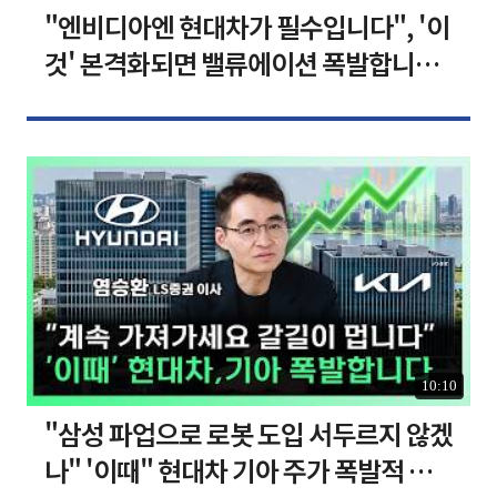
"엔비디아엔 현대차가 필수입니다", '이
것' 본격화되면 밸류에이션 폭발합니다
[찐코노미]
10:10
"삼성 파업으로 로봇 도입 서두르지 않겠
나" '이때" 현대차 기아 주가 폭발적 성