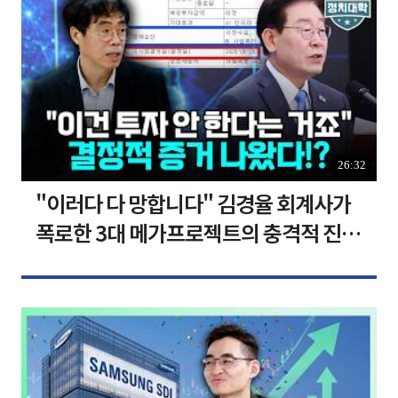
26:32
"이러다 다 망합니다" 김경율 회계사가
폭로한 3대 메가프로젝트의 충격적 진실
I 김경율 I 임윤선 I 정치대학