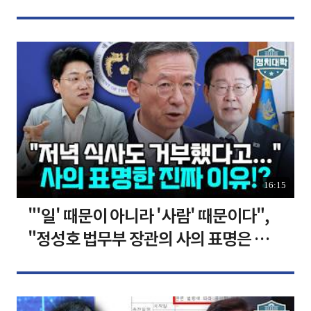
장합니다 [찐코노미]
16:15
"'일' 때문이 아니라 '사람' 때문이다",
"정성호 법무부 장관의 사의 표명은 이재
명 정부의 가장 큰 위기" I 설주완 I 임윤
선 I 정치대학