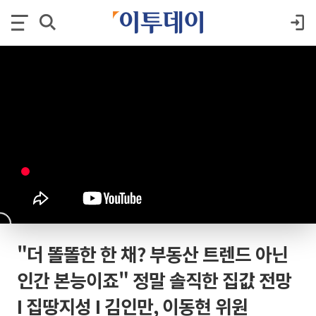
"더 똘똘한 한 채? 부동산 트렌드 아닌
인간 본능이죠" 정말 솔직한 집값 전망
I 집땅지성 I 김인만, 이동현 위원