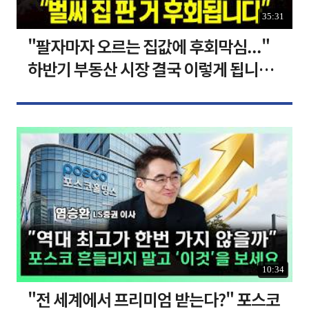
35:31
"팔자마자 오르는 집값에 후회막심..."
하반기 부동산 시장 결국 이렇게 됩니다 I
집땅지성 I 김인만, 심형석 교수
10:34
"전 세계에서 프리미엄 받는다?" 포스코