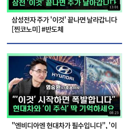
13:01
삼성전자 주가 '이것' 끝나면 날라갑니다
[찐코노미] #반도체
08:23
"엔비디아엔 현대차가 필수입니다", '이