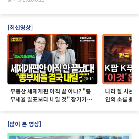
[최신영상]
20:10
부동산 세제개편 아직 끝 아냐? "종
나라 잘 사는데
부세율 발표보다 내릴 것" 장기거주
인의 소름 돋는
·양도세 전망 I 집땅지성 I 김인만,
진미윤
[많이 본 영상]