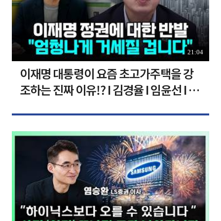
21:04
이재명 대통령이 요즘 초고가주택을 강
조하는 진짜 이유!? I 김경율 I 임윤선 I 정
치대학