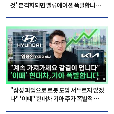
것' 본격화되면 밸류에이션 폭발합니다
[찐코노미]
10:10
"삼성 파업으로 로봇 도입 서두르지 않겠
나" '이때" 현대차 기아 주가 폭발적 성
장합니다 [찐코노미]