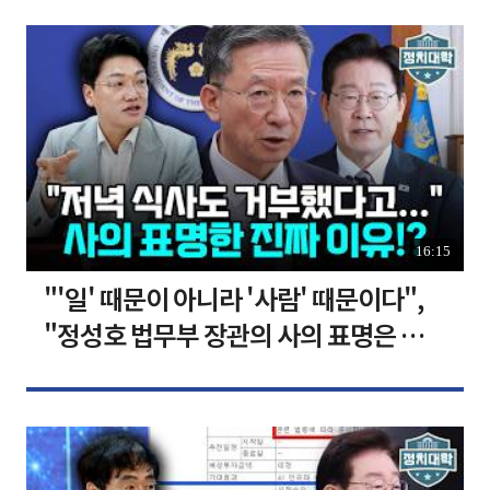
16:15
"'일' 때문이 아니라 '사람' 때문이다",
"정성호 법무부 장관의 사의 표명은 이재
명 정부의 가장 큰 위기" I 설주완 I 임윤
선 I 정치대학