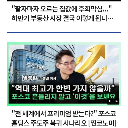
"팔자마자 오르는 집값에 후회막심..."
하반기 부동산 시장 결국 이렇게 됩니다 I
집땅지성 I 김인만, 심형석 교수
10:34
"전 세계에서 프리미엄 받는다?" 포스코
홀딩스 주도주 복귀 시나리오 [찐코노미]