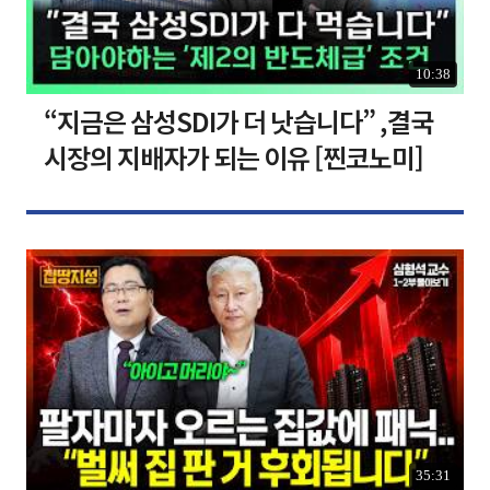
10:38
“지금은 삼성SDI가 더 낫습니다” ,결국
시장의 지배자가 되는 이유 [찐코노미]
35:31