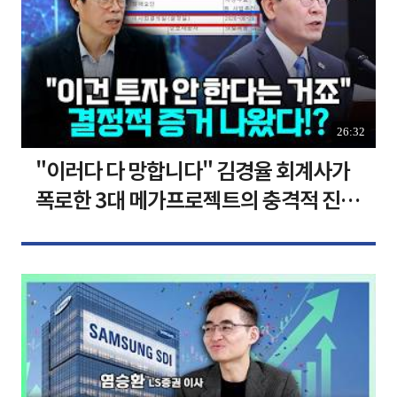
26:32
"이러다 다 망합니다" 김경율 회계사가
폭로한 3대 메가프로젝트의 충격적 진실
I 김경율 I 임윤선 I 정치대학