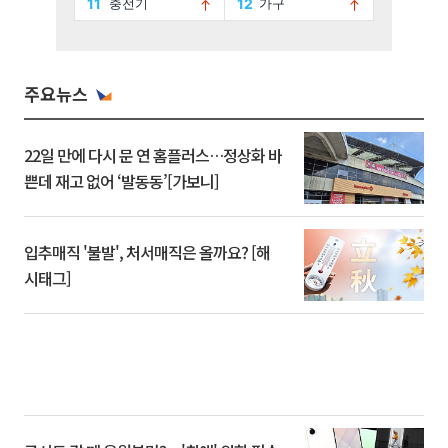
주요뉴스
22일 만에 다시 문 연 홈플러스…정상화 바
쁜데 재고 없어 ‘발동동’[가보니]
입추매직 '불발', 처서매직은 올까요? [해
시태그]