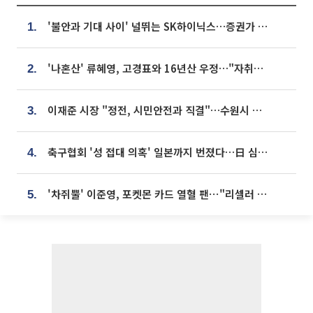
'불안과 기대 사이' 널뛰는 SK하이닉스…증권가 "HBM4·LTA 기반 펀터멘털 견고"
1.
'나혼산' 류혜영, 고경표와 16년산 우정…"자취방서 부모님과 마주쳐"
2.
이재준 시장 "정전, 시민안전과 직결"…수원시 비상대응체계 가동
3.
축구협회 '성 접대 의혹' 일본까지 번졌다…日 심판 실명 공개
4.
'차쥐뿔' 이준영, 포켓몬 카드 열혈 팬⋯"리셀러 처단할 것"
5.