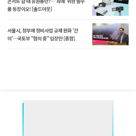
콘서트 갈 때 응원봉만?⋯'최애' 위한 필수
품 등장이오! [솔드아웃]
서울시, 정부에 정비사업 규제 완화 '건
의'⋯국토부 "협의 중" 입장만 [종합]