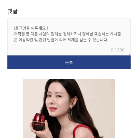
댓글
0 / 300