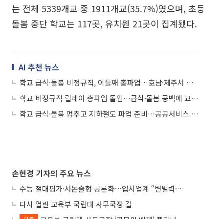
는 전체 5339개교 중 1911개교(35.7%)였으며, 초등
돌봄 중단 학교는 117곳, 유치원 21곳이 집계됐다.
AI 추천 뉴스
학교 급식·돌봄 비정규직, 이틀째 총파업…호남·제주서 대체급식 확대
학교 비정규직 릴레이 총파업 돌입…급식·돌봄 공백에 교육당국 비상체제 가동
학교 급식·돌봄 멈추고 지하철도 파업 준비…공공서비스 전방위 ‘비상’
손현경 기자의 주요 뉴스
수능 절대평가·서논술형 공론화⋯입시업계 “변별력·사교육 대책 먼저”
다시 열린 교육부 국립대 사무국장 길