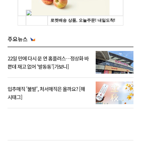
주요뉴스
22일 만에 다시 문 연 홈플러스…정상화 바
쁜데 재고 없어 ‘발동동’[가보니]
입추매직 '불발', 처서매직은 올까요? [해
시태그]