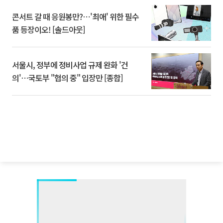
콘서트 갈 때 응원봉만?⋯'최애' 위한 필수
품 등장이오! [솔드아웃]
서울시, 정부에 정비사업 규제 완화 '건
의'⋯국토부 "협의 중" 입장만 [종합]