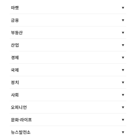
마켓
금융
부동산
산업
경제
국제
정치
사회
오피니언
문화·라이프
뉴스발전소