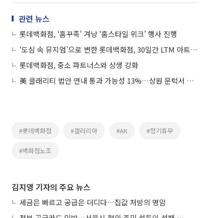
관련 뉴스
롯데백화점, ‘홈꾸족’ 겨냥 ‘홈스타일 위크’ 행사 진행
‘도심 속 뮤지엄’으로 변한 롯데백화점, 30일간 LTM 아트 페스타
롯데백화점, 중소 파트너스와 상생 강화
美 클래리티 법안 연내 통과 가능성 13%…상원 문턱서 제동
#롯데백화점
#갤러리아
#AK
#정기휴무
#백화점노조
김지영 기자의 주요 뉴스
세금은 빠르고 공급은 더디다…집값 처방의 명암
정부 공급카드 임박…서울시 협의·주민 설득이 성패 가른다