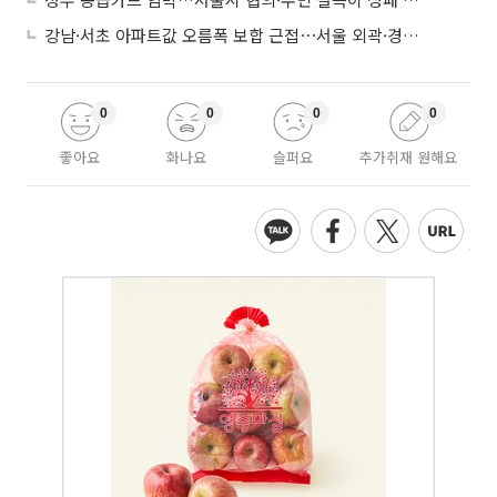
강남·서초 아파트값 오름폭 보합 근접⋯서울 외곽·경기 남부 중심 매수세
0
0
0
0
좋아요
화나요
슬퍼요
추가취재 원해요