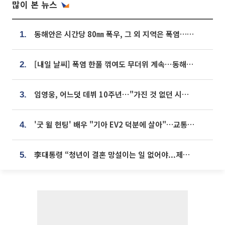
많이 본 뉴스
동해안은 시간당 80㎜ 폭우, 그 외 지역은 폭염…‘극과 극 날씨’
1.
[내일 날씨] 폭염 한풀 꺾여도 무더위 계속⋯동해안 이틀 연속 비
2.
임영웅, 어느덧 데뷔 10주년⋯"가진 것 없던 시절, 내 앞엔 20명의 팬뿐"
3.
'굿 윌 헌팅' 배우 "기아 EV2 덕분에 살아"…교통사고 후 안전성 극찬
4.
李대통령 “청년이 결혼 망설이는 일 없어야...제도상 불이익 조사”
5.