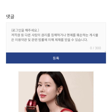
댓글
0 / 300