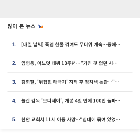
많이 본 뉴스
[내일 날씨] 폭염 한풀 꺾여도 무더위 계속⋯동해안 이틀 연속 비
1.
임영웅, 어느덧 데뷔 10주년⋯"가진 것 없던 시절, 내 앞엔 20명의 팬뿐"
2.
김희철, '뒤집힌 태극기' 지적 후 정치색 논란…"좌우 떠나 우리나라 국기"
3.
놀란 감독 '오디세이', 개봉 4일 만에 100만 돌파⋯'왕사남' 보다 빠르다
4.
천안 교회서 11세 아동 사망…“침대에 묶여 있었다” 진술 확보
5.