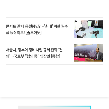
콘서트 갈 때 응원봉만?⋯'최애' 위한 필수
품 등장이오! [솔드아웃]
서울시, 정부에 정비사업 규제 완화 '건
의'⋯국토부 "협의 중" 입장만 [종합]