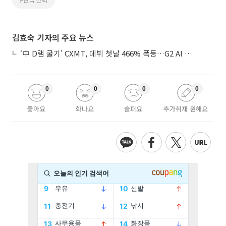
김효숙 기자의 주요 뉴스
‘中 D램 굴기’ CXMT, 데뷔 첫날 466% 폭등…G2 AI 패권 ‘쩐의 전쟁’
0
0
0
0
좋아요
화나요
슬퍼요
추가취재 원해요