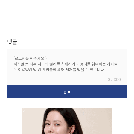
댓글
0 / 300