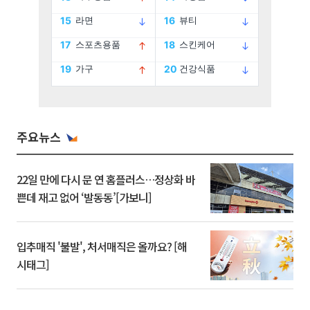
주요뉴스
22일 만에 다시 문 연 홈플러스…정상화 바
쁜데 재고 없어 ‘발동동’[가보니]
입추매직 '불발', 처서매직은 올까요? [해
시태그]