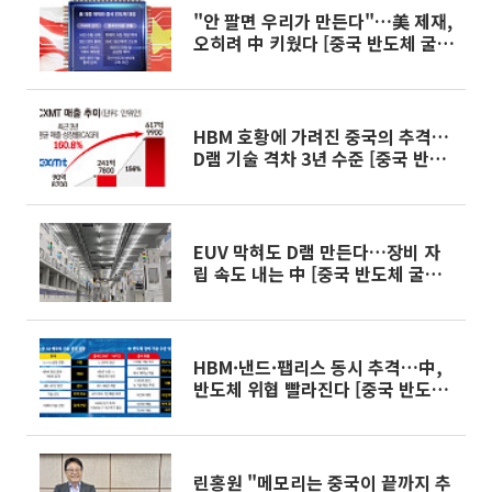
"안 팔면 우리가 만든다"…美 제재,
오히려 中 키웠다 [중국 반도체 굴기
2026 中]
HBM 호황에 가려진 중국의 추격…
D램 기술 격차 3년 수준 [중국 반도
체 굴기 2026 上]
EUV 막혀도 D램 만든다…장비 자
립 속도 내는 中 [중국 반도체 굴기
2026 上]
HBM·낸드·팹리스 동시 추격…中,
반도체 위협 빨라진다 [중국 반도체
굴기 2026 上]
린홍원 "메모리는 중국이 끝까지 추