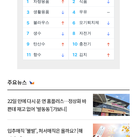
주요뉴스
22일 만에 다시 문 연 홈플러스…정상화 바
쁜데 재고 없어 ‘발동동’[가보니]
입추매직 '불발', 처서매직은 올까요? [해