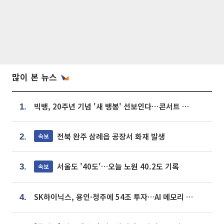
많이 본 뉴스
빅뱅, 20주년 기념 '새 뱅봉' 선보인다⋯콘서트 앞두고 팝업 개최
1.
전북 완주 삼례읍 공장서 화재 발생
속보
2.
서울도 '40도'…오늘 노원 40.2도 기록
속보
3.
SK하이닉스, 용인·청주에 54조 투자…AI 메모리 생산기지 키운다
4.