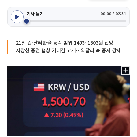
기사 듣기
00:00 / 02:31
21일 원·달러환율 등락 범위 1493~1503원 전망
시장선 종전 협상 기대감 고개⋯약달러 속 증시 강세