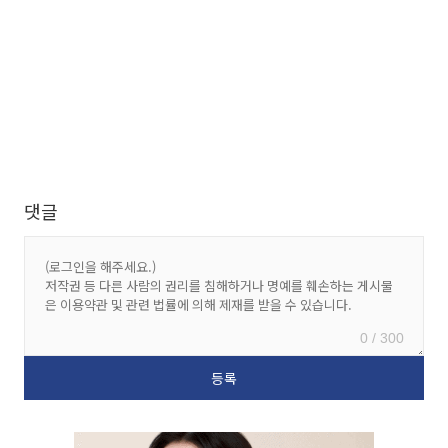
댓글
0 / 300