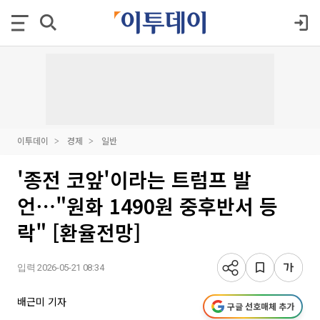
이투데이
경제
일반
'종전 코앞'이라는 트럼프 발
언⋯"원화 1490원 중후반서 등
락" [환율전망]
입력 2026-05-21 08:34
배근미 기자
구글 선호매체 추가