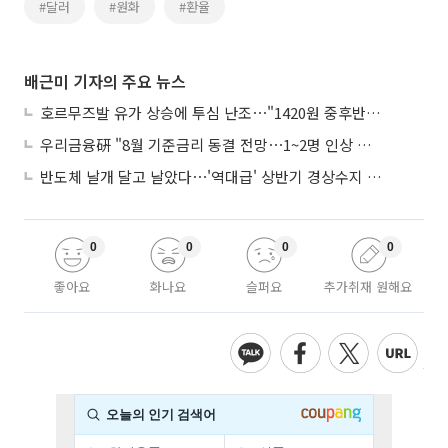
#달러
#원화
#환율
배근미 기자의 주요 뉴스
호르무즈발 유가 상승에 투심 난조⋯"1420원 중후반 등락"
우리금융硏 "8월 기준금리 동결 전망⋯1~2명 인상 소수의견 낼 것"
반도체 날개 달고 날았다⋯'역대급' 상반기 경상수지 흑자 2000억달러 육박
0
0
0
0
좋아요
화나요
슬퍼요
추가취재 원해요