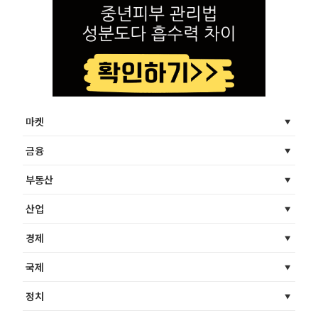
마켓
금융
부동산
산업
경제
국제
정치