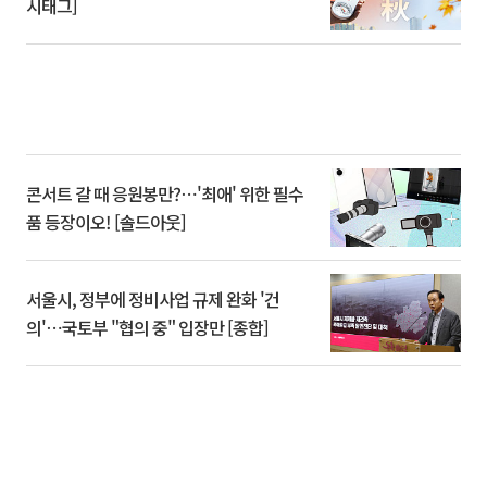
시태그]
콘서트 갈 때 응원봉만?⋯'최애' 위한 필수
품 등장이오! [솔드아웃]
서울시, 정부에 정비사업 규제 완화 '건
의'⋯국토부 "협의 중" 입장만 [종합]