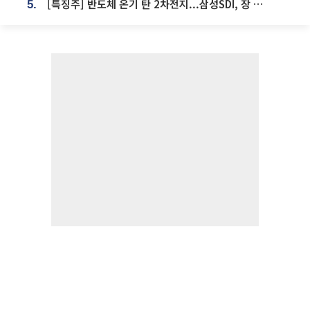
[특징주] 반도체 온기 탄 2차전지...삼성SDI, 장 초반 7% 넘게 껑충
5.