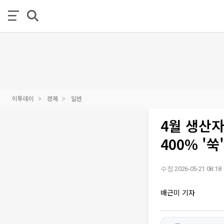
이투데이
경제
일반
4월 생산
400% '쑥'
수정 2026-05-21 08:18
배근미 기자