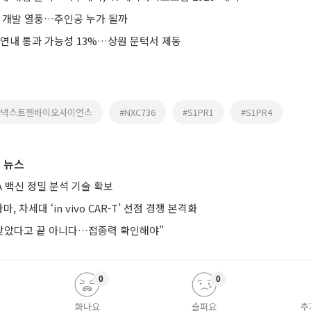
’ 개발 열풍…주인공 누가 될까
 연내 통과 가능성 13%…상원 문턱서 제동
#넥스트젠바이오사이언스
#NXC736
#S1PR1
#S1PR4
 뉴스
A 백신 정밀 분석 기술 확보
, 차세대 ‘in vivo CAR-T’ 선점 경쟁 본격화
 맞았다고 끝 아니다…접종력 확인해야”
0
0
화나요
슬퍼요
추