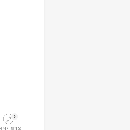
0
가취재 원해요