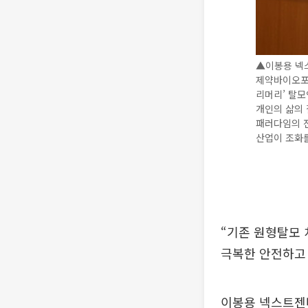
▲이봉용 넥스
제약바이오포럼
리머리’ 탈모
개인의 삶의 
패러다임의 전
산업이 조화를
“기존 원형탈모 
극복한 안전하고
이봉용 넥스트젠바