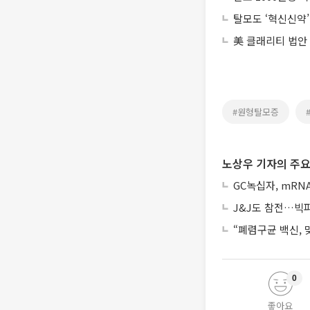
탈모도 ‘혁신신약
美 클래리티 법안
#원형탈모증
노상우 기자의 주요
GC녹십자, mRN
J&J도 참전…빅파마
“폐렴구균 백신,
0
좋아요