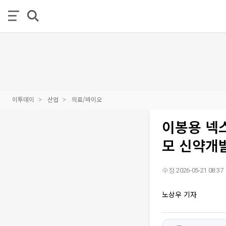
이투데이
산업
의료/바이오
이봉용 넥
모 신약개발
수정 2026-05-21 08:37
노상우 기자