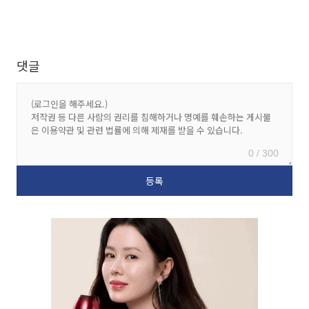
댓글
0 / 300