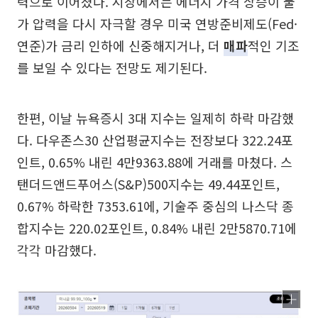
력으로 이어졌다. 시장에서는 에너지 가격 상승이 물
가 압력을 다시 자극할 경우 미국 연방준비제도(Fed·
연준)가 금리 인하에 신중해지거나, 더
매파
적인 기조
를 보일 수 있다는 전망도 제기된다.
한편, 이날 뉴욕증시 3대 지수는 일제히 하락 마감했
다. 다우존스30 산업평균지수는 전장보다 322.24포
인트, 0.65% 내린 4만9363.88에 거래를 마쳤다. 스
탠더드앤드푸어스(S&P)500지수는 49.44포인트,
0.67% 하락한 7353.61에, 기술주 중심의 나스닥 종
합지수는 220.02포인트, 0.84% 내린 2만5870.71에
각각 마감했다.