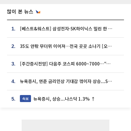
많이 본 뉴스
[베스트&워스트] 삼성전자·SK하이닉스 밀린 한 주…상상인증권은 85% 급등
1.
35도 안팎 무더위 이어져…전국 곳곳 소나기 [오늘 날씨]
2.
[주간증시전망] 다음주 코스피 6000~7000⋯“外人 수급은 정책이 변수”
3.
뉴욕증시, 연준 금리인상 기대감 꺾이자 상승...S&P500 사상 최고치 [종합]
4.
뉴욕증시, 상승...나스닥 1.3% ↑
속보
5.