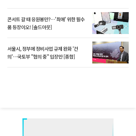
콘서트 갈 때 응원봉만?⋯'최애' 위한 필수
품 등장이오! [솔드아웃]
서울시, 정부에 정비사업 규제 완화 '건
의'⋯국토부 "협의 중" 입장만 [종합]