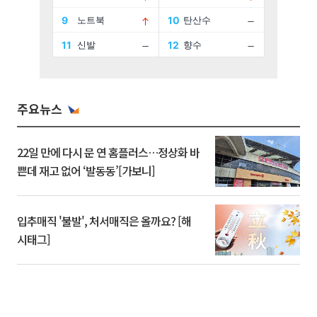
주요뉴스
22일 만에 다시 문 연 홈플러스…정상화 바
쁜데 재고 없어 ‘발동동’[가보니]
입추매직 '불발', 처서매직은 올까요? [해
시태그]