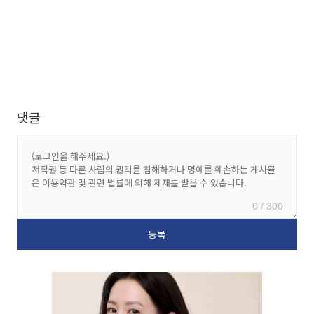
댓글
0 / 300