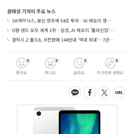
권태성 기자의 주요 뉴스
SK하이닉스, 용인·청주에 54조 투자…AI 메모리 생산기지 키운다
D램·낸드 모두 세계 1위…삼성, AI 메모리 '풀라인업'으로 승부
갤럭시 Z 폴드8, 사전판매 144만대 '역대 최대'…7년만에 갤노트10 기록 넘어
0
0
0
0
좋아요
화나요
슬퍼요
추가취재 원해요