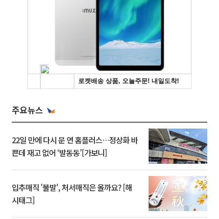
주요뉴스
22일 만에 다시 문 연 홈플러스…정상화 바
쁜데 재고 없어 ‘발동동’[가보니]
입추매직 '불발', 처서매직은 올까요? [해
시태그]