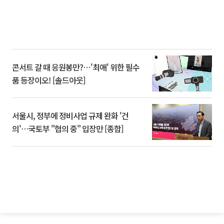
콘서트 갈 때 응원봉만?⋯'최애' 위한 필수
품 등장이오! [솔드아웃]
서울시, 정부에 정비사업 규제 완화 '건
의'⋯국토부 "협의 중" 입장만 [종합]