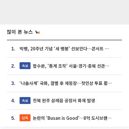
많이 본 뉴스
빅뱅, 20주년 기념 '새 뱅봉' 선보인다⋯콘서트 앞두고 팝업 개최
1.
합수본, '통계 조작' 서울·경기·충북 선관위 등 추가 압수수색
속보
2.
‘나솔사계’ 국화, 결별 후 재등장⋯첫인상 투표 휩쓸고 ‘인기녀’ 등극
3.
전북 완주 삼례읍 공장서 화재 발생
속보
4.
논란의 'Busan is Good'…8억 도시브랜드, 용산 대통령실 CI 업체가 수행
단독
5.