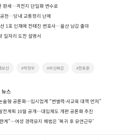
선 판세…격전지 단일화 변수로
 공천…당내 교통정리 난제
보선 1호 인재에 전태진 변호사…울산 남갑 출마
 첫 일자리 도전 설명서
재보선
#하정우
#부산북갑
#한동훈
 뉴스
논술형 공론화⋯입시업계 “변별력·사교육 대책 먼저”
발전계획 10월 공개⋯대입제도 개편 공론화 추진
한계"⋯여성 경력유지 해법은 '복귀 후 유연근무’