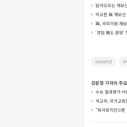
달아오르는 재보
막오른 與 재보선
與, 국회의원 재
‘경험 無도 환영’
#2026지선
#
강문정 기자의 주요
수능 절대평가·서
국교위, 국가교육
"육아휴직만으론 