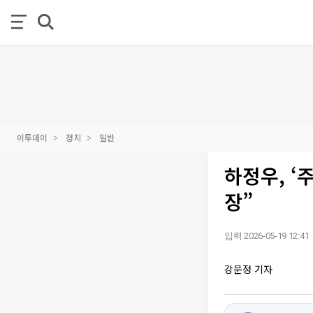
이투데이
정치
일반
하정우, ‘
장”
입력 2026-05-19 12:41
강문정 기자