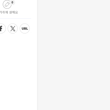
0
가취재 원해요