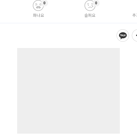
0
0
화나요
슬퍼요
추