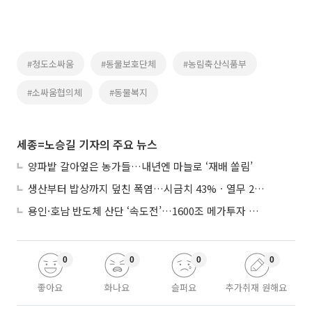
#청도소싸움
#동물보호단체
#농림축산식품부
#소싸움협의체
#동물복지
세종=노승길 기자의 주요 뉴스
양파밭 갈아엎은 농가들…내년엔 마늘로 ‘재배 쏠림’
생산부터 밥상까지 덮친 폭염…시금치 43%ㆍ열무 28% 급등
용인·호남 반도체 산단 ‘속도전’…1600조 메가투자 이행 총력
0
0
0
0
좋아요
화나요
슬퍼요
추가취재 원해요