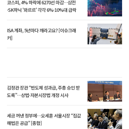
코스피, 4% 하락에 6270선 마감…삼전
·SK하닉 '와르르' 각각 6%·10%대 급락
ISA 계좌, 5년마다 깨라고요? [이슈크래
커]
김정관 장관 “반도체 성과급, 주총 승인 받
도록”…상법·자본시장법 개정 시사
세금 꺼낸 정부에…오세훈 서울시장 “집값
해법은 공급” [종합]