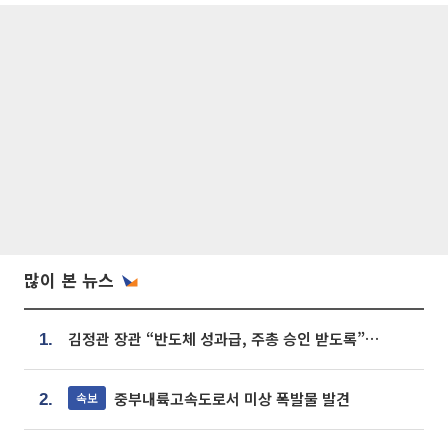
많이 본 뉴스
김정관 장관 “반도체 성과급, 주총 승인 받도록”…상법·자본시장법 개정 시사
1.
중부내륙고속도로서 미상 폭발물 발견
속보
2.