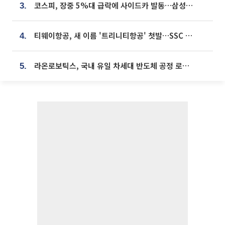
코스피, 장중 5%대 급락에 사이드카 발동…삼성·SK 동반 폭락
3.
티웨이항공, 새 이름 '트리니티항공' 첫발…SSC 전략 본격화
4.
라온로보틱스, 국내 유일 차세대 반도체 공정 로봇 개발 ‘고객사 테스트 진행’
5.