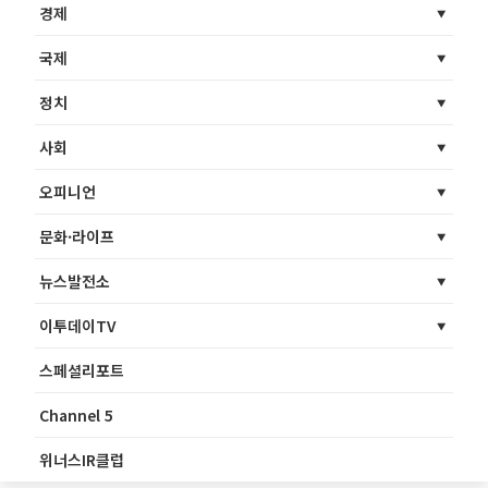
경제
국제
정치
사회
오피니언
문화·라이프
뉴스발전소
이투데이TV
스페셜리포트
Channel 5
위너스IR클럽