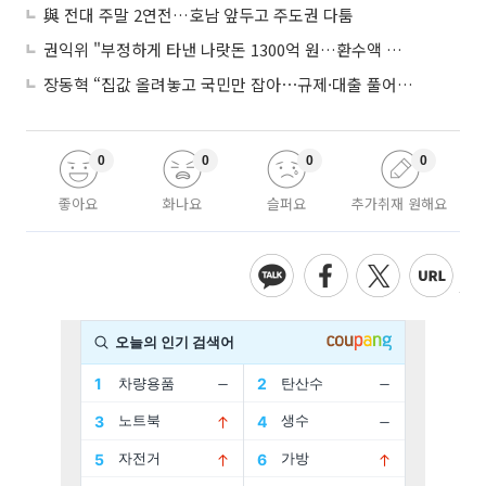
與 전대 주말 2연전…호남 앞두고 주도권 다툼
권익위 "부정하게 타낸 나랏돈 1300억 원…환수액 역대 최대"
장동혁 “집값 올려놓고 국민만 잡아⋯규제·대출 풀어야”
0
0
0
0
좋아요
화나요
슬퍼요
추가취재 원해요