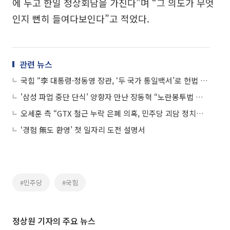
에 두고 한일 정상회담을 가진다”며 “그 의도가 무엇
인지 뻔히 들여다보인다”고 적었다.
관련 뉴스
국힘 “李 대통령·정동영 장관, ‘두 국가 통일백서’로 헌법 부정”
'삼성 파업 중단 단식' 양향자 만난 장동혁 “노란봉투법 통과시킨 민주당이 해결해야“
오세훈 측 “GTX 철근 누락 은폐 의혹, 민주당 괴담 정치⋯즉각 중단하라”
‘경험 無도 환영’ 첫 일자리 도전 설명서
#민주당
#국힘
정상원 기자의 주요 뉴스