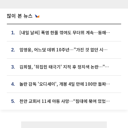
많이 본 뉴스
[내일 날씨] 폭염 한풀 꺾여도 무더위 계속⋯동해안 이틀 연속 비
1.
임영웅, 어느덧 데뷔 10주년⋯"가진 것 없던 시절, 내 앞엔 20명의 팬뿐"
2.
김희철, '뒤집힌 태극기' 지적 후 정치색 논란…"좌우 떠나 우리나라 국기"
3.
놀란 감독 '오디세이', 개봉 4일 만에 100만 돌파⋯'왕사남' 보다 빠르다
4.
천안 교회서 11세 아동 사망…“침대에 묶여 있었다” 진술 확보
5.