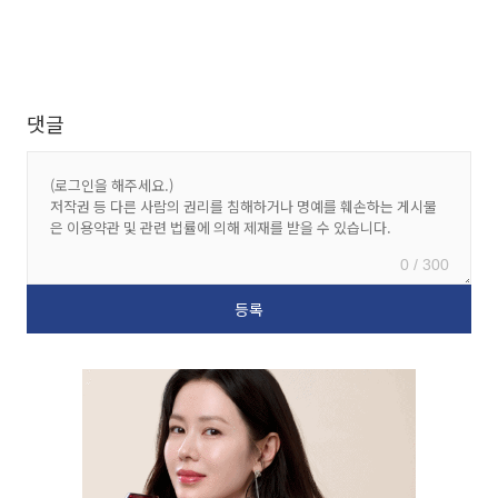
댓글
0 / 300