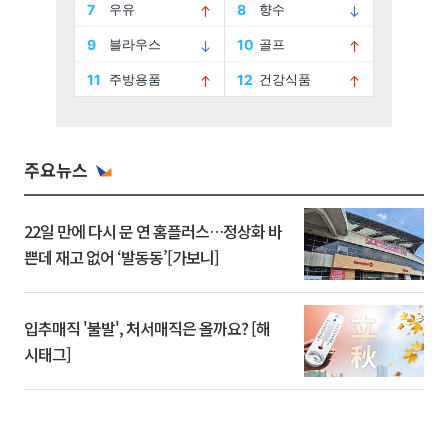
주요뉴스
22일 만에 다시 문 연 홈플러스…정상화 바
쁜데 재고 없어 ‘발동동’[가보니]
입추매직 '불발', 처서매직은 올까요? [해
시태그]