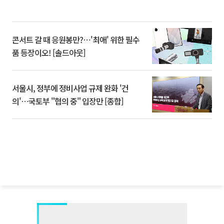
콘서트 갈 때 응원봉만?⋯'최애' 위한 필수
품 등장이오! [솔드아웃]
서울시, 정부에 정비사업 규제 완화 '건
의'⋯국토부 "협의 중" 입장만 [종합]