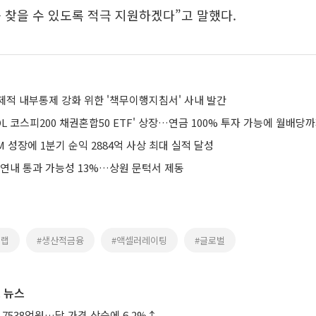
 찾을 수 있도록 적극 지원하겠다”고 말했다.
제적 내부통제 강화 위한 '책무이행지침서' 사내 발간
L 코스피200 채권혼합50 ETF' 상장…연금 100% 투자 가능에 월배당
 성장에 1분기 순익 2884억 사상 최대 실적 달성
 연내 통과 가능성 13%…상원 문턱서 제동
스랩
#생산적금융
#액셀러레이팅
#글로벌
 뉴스
 7538억원…닭 가격 상승에 6.2%↑