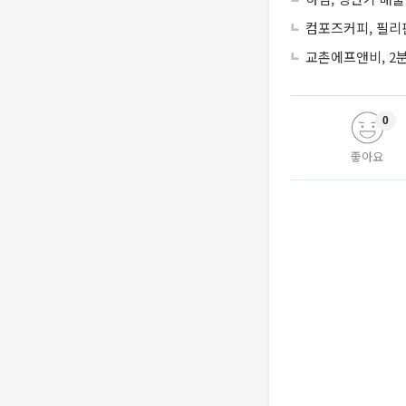
컴포즈커피, 필리
교촌에프앤비, 2분
0
좋아요