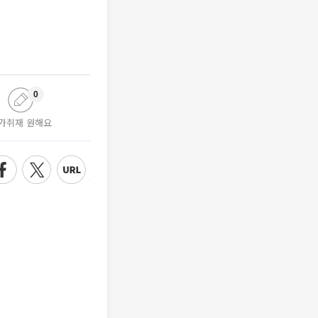
0
가취재 원해요