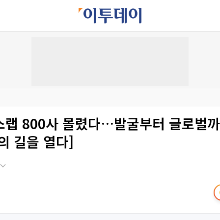
스랩 800사 몰렸다…발굴부터 글로벌까
의 길을 열다]