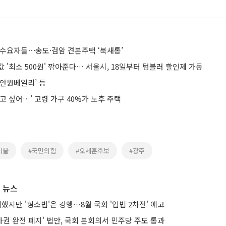
 수요자들⋯송도·검암 견본주택 ‘북새통’
 '최소 500원' 깎아준다… 서울시, 18일부터 텀블러 할인제 가동
미안원베일리’ 등
고 싶어…’ 고령 가구 40%가 노후 주택
서울
#국민의힘
#오세훈후보
#광주
 뉴스
의했지만 '형소법'은 강행…8월 국회 '입법 2차전' 예고
권 완전 폐지' 법안, 국회 본회의서 민주당 주도 통과