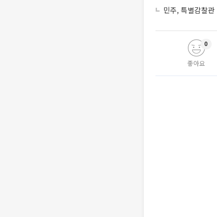
민주, 특별감찰관
0
좋아요