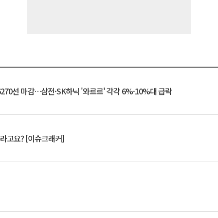
6270선 마감…삼전·SK하닉 '와르르' 각각 6%·10%대 급락
 깨라고요? [이슈크래커]