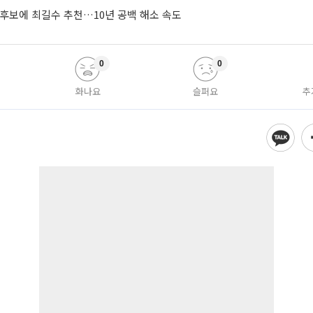
 후보에 최길수 추천…10년 공백 해소 속도
0
0
화나요
슬퍼요
추