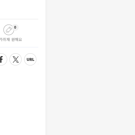
0
가취재 원해요