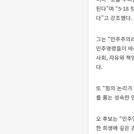
된다”며 “5·1
다”고 강조했다.
그는 “민주주의
민주영령들이 바라
사회, 자유와 책
다.
또 “힘의 논리가
를 품는 성숙한 
오 후보는 “민주
한 희생에 깊은 