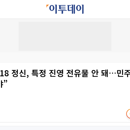
·18 정신, 특정 진영 전유물 안 돼…민
야”