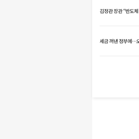
김정관 장관 “반도체
세금 꺼낸 정부에…오