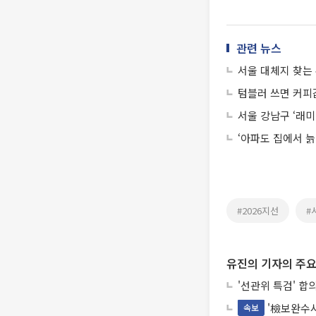
관련 뉴스
서울 대체지 찾는
텀블러 쓰면 커피값
서울 강남구 ‘래
‘아파도 집에서 늙
#2026지선
#
유진의 기자의 주요
'선관위 특검' 합
'檢보완수사
속보