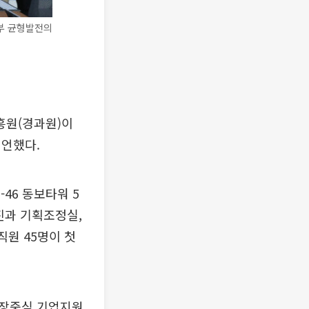
북부 균형발전의
흥원(경과원)이
선언했다.
46 동보타워 5
진과 기획조정실,
직원 45명이 첫
현장중심 기업지원