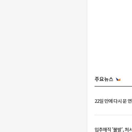
주요뉴스
22일 만에 다시 문 
입추매직 '불발', 처