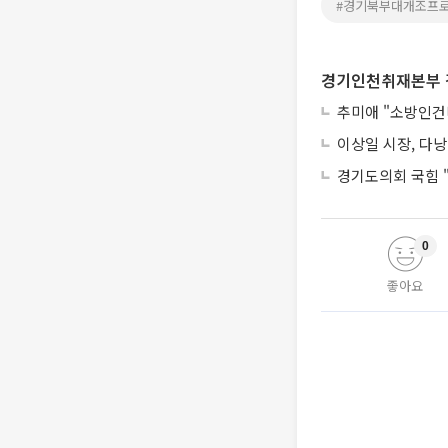
#경기북부대개조프
경기인천취재본부 
추미애 "소방인건비
이상일 시장, 다낭
경기도의회 국힘 "
0
좋아요