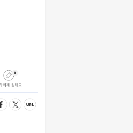
0
가취재 원해요