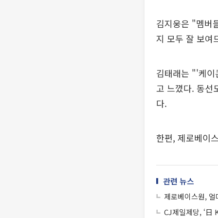
김지웅은 "멤버들
지 모두 잘 보여
김태래는 "'케이콘
고 느꼈다. 동선
다.
한편, 제로베이스
관련 뉴스
제로베이스원, 얼마
CJ제일제당, ‘日