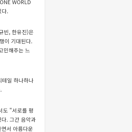
ONE WORLD
있다.
규빈, 한유진)은
쟁이 기대된다.
 고민해주는 느
"디테일 하나하나
.
서도 "서로를 평
눴다. 그간 음악과
 울면서 아름다운