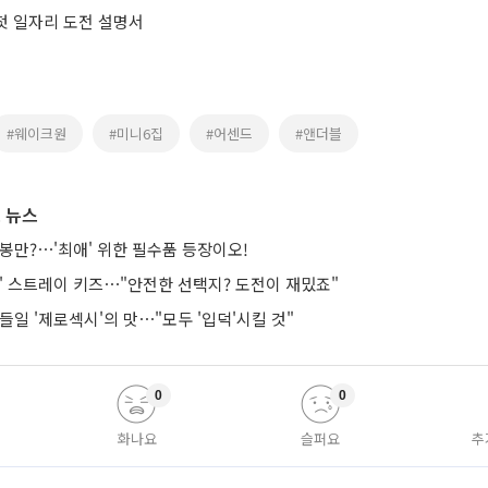
 첫 일자리 도전 설명서
#웨이크원
#미니6집
#어센드
#앤더블
 뉴스
봉만?⋯'최애' 위한 필수품 등장이오!
는' 스트레이 키즈⋯"안전한 선택지? 도전이 재밌죠"
들일 '제로섹시'의 맛⋯"모두 '입덕'시킬 것"
0
0
화나요
슬퍼요
추