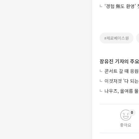
‘경험 無도 환영’
#제로베이스원
장유진 기자의 주요
콘서트 갈 때 응원
이것저것 '다 되
나우즈, 올여름 물
0
좋아요