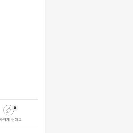
0
가취재 원해요