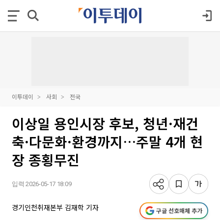
이투데이
사회
전국
이상일 용인시장 후보, 청년·재건
축·다문화·환경까지…주말 4개 현
장 종횡무진
입력 2026-05-17 18:09
경기인천취재본부 김재학 기자
구글 선호매체 추가