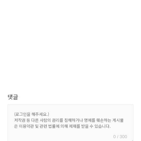
댓글
0 / 300