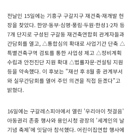
전날인 15일에는 기흥구 구갈지구 재건축·재개발 현
장을 찾았다. 한양·동부·심명·풍림·두원·한성1·2차 등
7개 단지로 구성된 구갈동 재건축연합회 관계자들과
간담회를 열고, △통합심의 확대로 사업기간 단축 △
특별건축구역 검토를 통한 사업성 제고 △정비계획
수립과 안전진단 지원 확대 △법률자문·컨설팅 지원
등을 약속했다. 이 후보는 "재선 후 8월 중 관계부서
와 실무간담회를 열어 주민 의견을 직접 듣겠다"고
밝혔다.
16일에는 구갈레스피아에서 열린 '우리아이 첫걸음'
아동권리 존중 행사와 용인시청 광장의 '세계인의 날
기념 축제'에 잇달아 참석했다. 어린이집연합 행사에