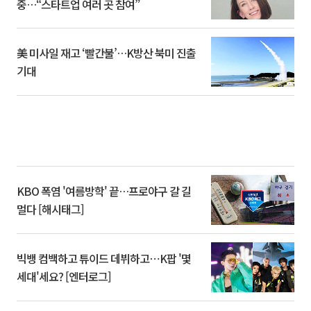
중…“스타트업 여러 곳 참여”
美 미사일 재고 ‘빨간불’…K방산 북미 진출
기대
KBO 폭염 '여름방학' 끝…프로야구 갈 길
멀다 [해시태그]
빅뱅 컴백하고 튜이드 데뷔하고⋯K팝 '몇
세대'세요? [엔터로그]