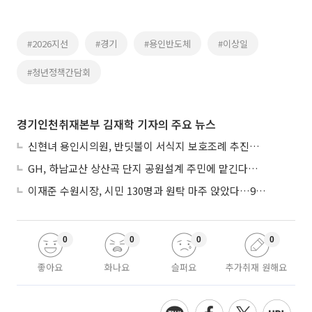
#2026지선
#경기
#용인반도체
#이상일
#청년정책간담회
경기인천취재본부 김재학 기자의 주요 뉴스
신현녀 용인시의원, 반딧불이 서식지 보호조례 추진…"개발과 생태 조화"
GH, 하남교산 상산곡 단지 공원설계 주민에 맡긴다…5만㎡ 녹지
이재준 수원시장, 시민 130명과 원탁 마주 앉았다…9월 비전선포 마지막 관문
0
0
0
0
좋아요
화나요
슬퍼요
추가취재 원해요