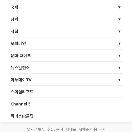
국제
정치
사회
오피니언
문화·라이프
뉴스발전소
이투데이TV
스페셜리포트
Channel 5
위너스IR클럽
무단전재 및 수집, 복사, 재배포, AI학습 이용 금지