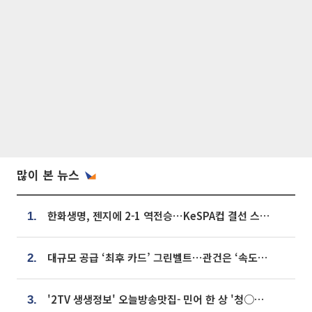
많이 본 뉴스
한화생명, 젠지에 2-1 역전승⋯KeSPA컵 결선 스테이지 2 직행
1.
대규모 공급 ‘최후 카드’ 그린벨트⋯관건은 ‘속도’ [주택공급 승부수의 조건]
2.
'2TV 생생정보' 오늘방송맛집- 민어 한 상 '청○○○' vs 전복 한 상 '명○'
3.