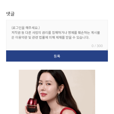
댓글
0 / 300