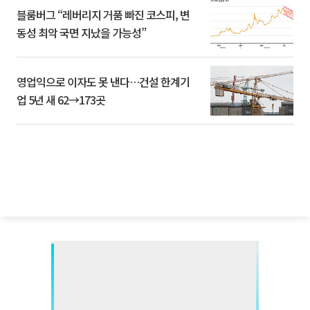
블룸버그 “레버리지 거품 빠진 코스피, 변
동성 최악 국면 지났을 가능성”
영업익으로 이자도 못 낸다…건설 한계기
업 5년 새 62→173곳