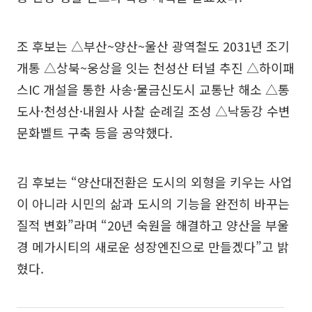
조 후보는 △부산~양산~울산 광역철도 2031년 조기
개통 △상북~웅상을 잇는 천성산 터널 추진 △하이패
스IC 개설을 통한 사송·물금신도시 교통난 해소 △통
도사·천성산·내원사 사찰 순례길 조성 △낙동강 수변
문화벨트 구축 등을 공약했다.
김 후보는 “양산대전환은 도시의 외형을 키우는 사업
이 아니라 시민의 삶과 도시의 기능을 완전히 바꾸는
질적 변화”라며 “20년 숙원을 해결하고 양산을 부울
경 메가시티의 새로운 성장엔진으로 만들겠다”고 밝
혔다.