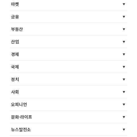
마켓
금융
부동산
산업
경제
국제
정치
사회
오피니언
문화·라이프
뉴스발전소