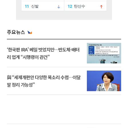
주요뉴스
‘한국판 IRA’ 베일 벗었지만…반도체·배터
리 업계 “시행령이 관건”
與 “세제개편안 다양한 목소리 수렴…이달
말 정리 가능성”