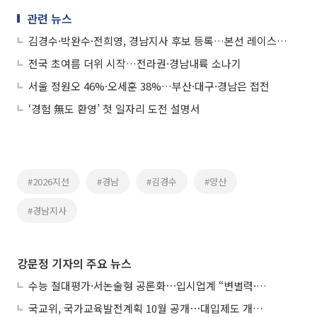
관련 뉴스
김경수·박완수·전희영, 경남지사 후보 등록…본선 레이스 시작
전국 초여름 더위 시작…전라권·경남내륙 소나기
서울 정원오 46%·오세훈 38%…부산·대구·경남은 접전
‘경험 無도 환영’ 첫 일자리 도전 설명서
#2026지선
#경남
#김경수
#양산
#경남지사
강문정 기자의 주요 뉴스
수능 절대평가·서논술형 공론화⋯입시업계 “변별력·사교육 대책 먼저”
국교위, 국가교육발전계획 10월 공개⋯대입제도 개편 공론화 추진