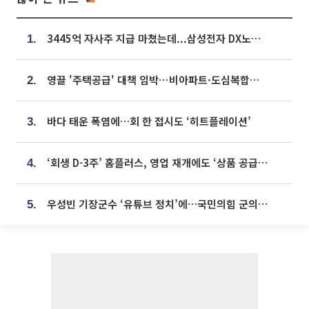
3445억 자사주 지급 마쳤는데...삼성전자 DX노조, 뒤늦은 '떼쓰기 집회'
1.
영끌 '주택공급' 대책 임박⋯비아파트·도심복합까지 총동원
2.
바다 태운 폭염에…회 한 접시도 ‘히트플레이션’
3.
‘회생 D-3주’ 홈플러스, 영업 재개에도 ‘상품 공급망’ 복구가 생존 관건
4.
우성빈 기장군수 ‘유튜브 정치’에…국민의힘 군의원들 집단 반발
5.