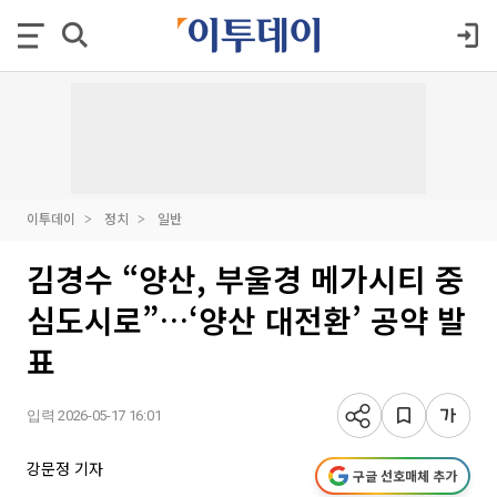
이투데이
정치
일반
김경수 “양산, 부울경 메가시티 중
심도시로”…‘양산 대전환’ 공약 발
표
입력 2026-05-17 16:01
강문정 기자
구글 선호매체 추가