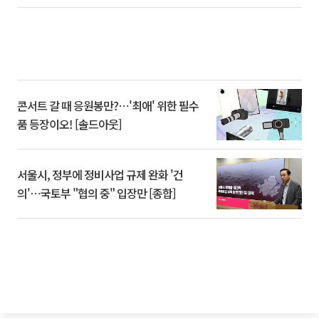
콘서트 갈 때 응원봉만?⋯'최애' 위한 필수
품 등장이오! [솔드아웃]
서울시, 정부에 정비사업 규제 완화 '건
의'⋯국토부 "협의 중" 입장만 [종합]