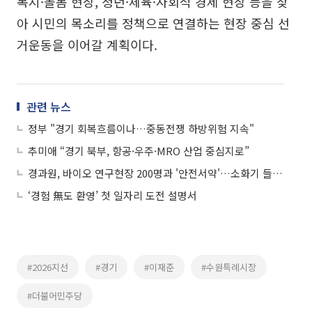
복지·돌봄 현장, 청년·체육·사회적 경제 현장 등을 찾
아 시민의 목소리를 정책으로 연결하는 현장 중심 선
거운동을 이어갈 계획이다.
관련 뉴스
정부 "경기 회복흐름이나…중동전쟁 하방위험 지속"
추미애 “경기 북부, 항공·우주·MRO 산업 중심지로”
경과원, 바이오 연구현장 200명과 '안전서약'…소화기 들고 캠페인 나서
‘경험 無도 환영’ 첫 일자리 도전 설명서
#2026지선
#경기
#이재준
#수원특례시장
#더불어민주당