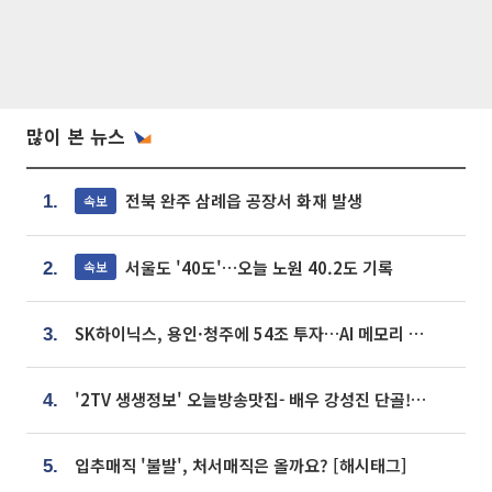
많이 본 뉴스
전북 완주 삼례읍 공장서 화재 발생
속보
1.
서울도 '40도'…오늘 노원 40.2도 기록
속보
2.
SK하이닉스, 용인·청주에 54조 투자…AI 메모리 생산기지 키운다
3.
'2TV 생생정보' 오늘방송맛집- 배우 강성진 단골! 쌀국수ㆍ푸팟퐁 커리 맛집 '블○○○'
4.
입추매직 '불발', 처서매직은 올까요? [해시태그]
5.