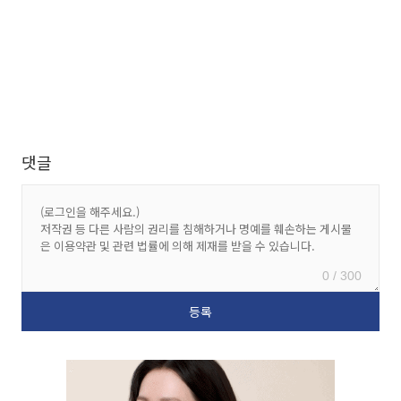
댓글
0 / 300