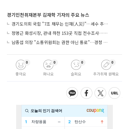
경기인천취재본부 김재학 기자의 주요 뉴스
경기도의회 국힘 "7조 채무는 인재(人災)"…세수 추계 조작 의혹 제기
정명근 화성시장, 관내 하천 153곳 직접 전수조사…불법시설 정비
남종섭 의장 "소통위원회는 권한 아닌 통로"…경청 의회 만든다
0
0
0
0
좋아요
화나요
슬퍼요
추가취재 원해요