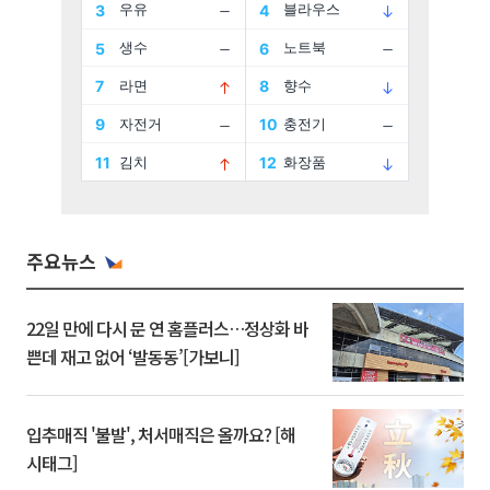
주요뉴스
22일 만에 다시 문 연 홈플러스…정상화 바
쁜데 재고 없어 ‘발동동’[가보니]
입추매직 '불발', 처서매직은 올까요? [해
시태그]