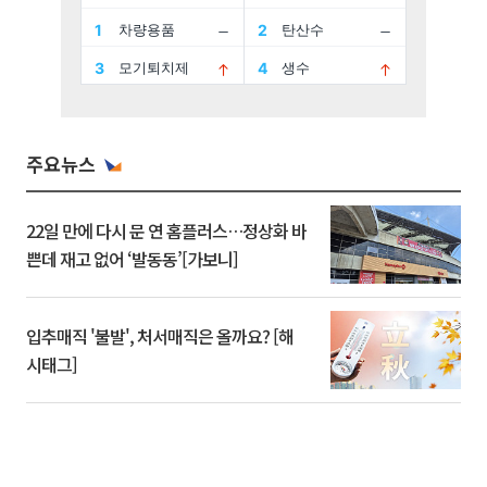
주요뉴스
22일 만에 다시 문 연 홈플러스…정상화 바
쁜데 재고 없어 ‘발동동’[가보니]
입추매직 '불발', 처서매직은 올까요? [해
시태그]