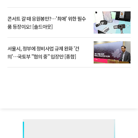
콘서트 갈 때 응원봉만?⋯'최애' 위한 필수
품 등장이오! [솔드아웃]
서울시, 정부에 정비사업 규제 완화 '건
의'⋯국토부 "협의 중" 입장만 [종합]