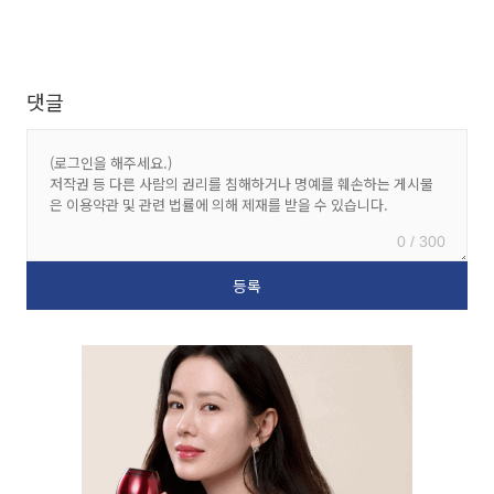
댓글
0 / 300