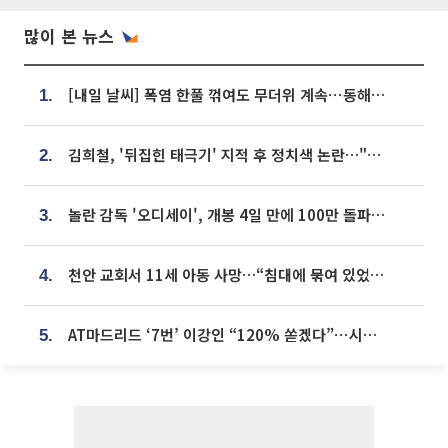
많이 본 뉴스
[내일 날씨] 폭염 한풀 꺾여도 무더위 계속⋯동해안 이틀 연속 비
1.
김희철, '뒤집힌 태극기' 지적 후 정치색 논란…"좌우 떠나 우리나라 국기"
2.
놀란 감독 '오디세이', 개봉 4일 만에 100만 돌파⋯'왕사남' 보다 빠르다
3.
천안 교회서 11세 아동 사망…“침대에 묶여 있었다” 진술 확보
4.
AT마드리드 ‘7번’ 이강인 “120% 쏟겠다”⋯시메오네 감독 “필요한 선수”
5.