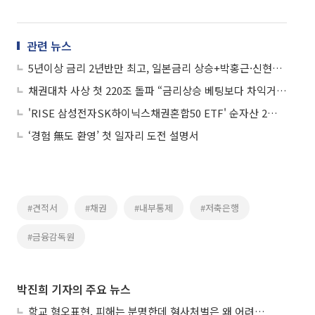
관련 뉴스
5년이상 금리 2년반만 최고, 일본금리 상승+박홍근·신현송 발언 부담
채권대차 사상 첫 220조 돌파 “금리상승 베팅보다 차익거래·담보수요”
'RISE 삼성전자SK하이닉스채권혼합50 ETF' 순자산 2조 돌파…국내 채권혼합 ETF 최단기
‘경험 無도 환영’ 첫 일자리 도전 설명서
#견적서
#채권
#내부통제
#저축은행
#금융감독원
박진희 기자의 주요 뉴스
학교 혐오표현, 피해는 분명한데 형사처벌은 왜 어려울까?