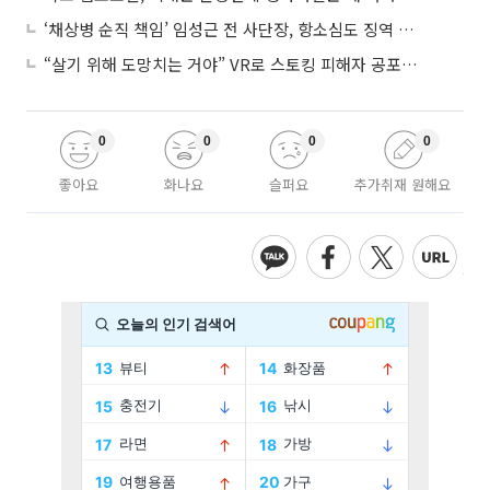
‘채상병 순직 책임’ 임성근 전 사단장, 항소심도 징역 3년
“살기 위해 도망치는 거야” VR로 스토킹 피해자 공포 마주한 수형자들
0
0
0
0
좋아요
화나요
슬퍼요
추가취재 원해요