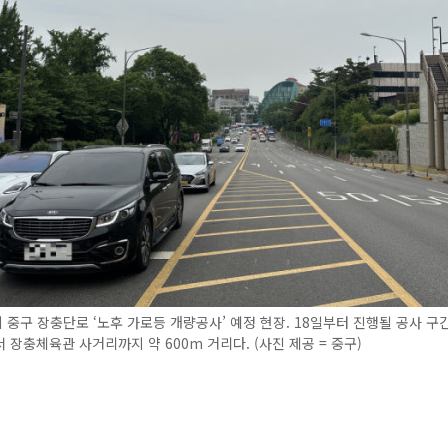
중구 장충단로 ‘노후 가로등 개량공사’ 예정 현장. 18일부터 진행될 공사 구
 장충체육관 사거리까지 약 600m 거리다. (사진 제공 = 중구)