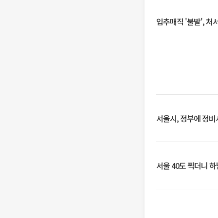
입추매직 '불발', 처
서울시, 정부에 정비사
서울 40도 찍더니 하남