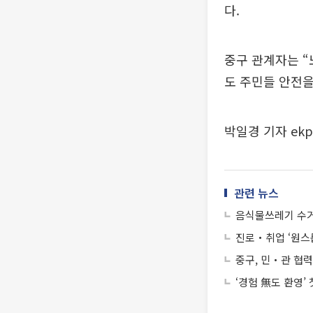
다.
중구 관계자는 “
도 주민들 안전을
박일경 기자 ekp
관련 뉴스
음식물쓰레기 수거
진로‧취업 ‘원스
중구, 민‧관 협력
‘경험 無도 환영’