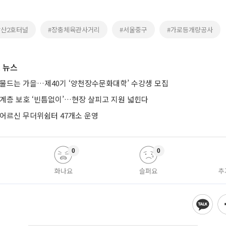
남산2호터널
#장충체육관사거리
#서울중구
#가로등개량공사
 뉴스
 물드는 가을…제40기 ‘양천장수문화대학’ 수강생 모집
약계층 보호 ‘빈틈없이’…현장 살피고 지원 넓힌다
 어르신 무더위쉼터 47개소 운영
0
0
화나요
슬퍼요
추