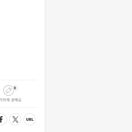
0
가취재 원해요