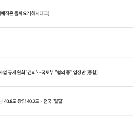
서매직은 올까요? [해시태그]
업 규제 완화 '건의'⋯국토부 "협의 중" 입장만 [종합]
 40.8도·광양 40.2도…전국 '펄펄'